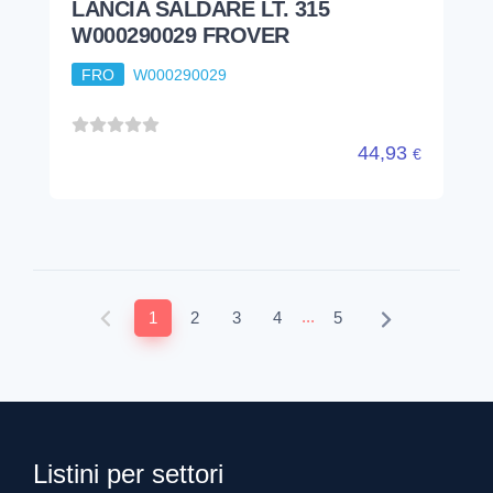
LANCIA SALDARE LT. 315
W000290029 FROVER
FRO
W000290029
44,93
€
...
1
2
3
4
5
Listini per settori