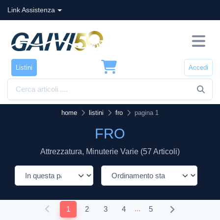
Link Assistenza
Listini
Accedi
home
listini
fro
pagina 1
FRO
Attrezzatura, Minuterie Varie (57 Articoli)
...
1
2
3
4
5