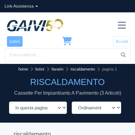
Link Assistenza
Listini
Accedi
home
listini
favarin
riscaldamento
pagina 1
RISCALDAMENTO
Cassette Per Impiantiianto A Pavimento (3 Articoli)
riscaldamento