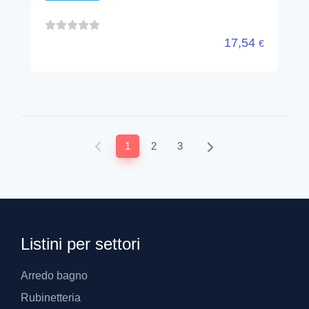
17,54
€
1
2
3
Listini per settori
Arredo bagno
Rubinetteria