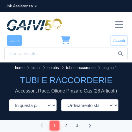
Link Assistenza
Listini
Accedi
home
listini
eurotis
tubi e raccorderie
pagina 1
TUBI E RACCORDERIE
Accessori, Racc. Ottone Pinzare Gas (28 Articoli)
1
2
3