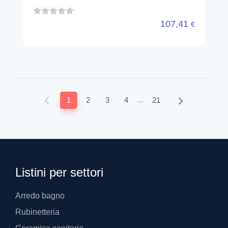
107,41
€
...
1
2
3
4
21
Listini per settori
Arredo bagno
Rubinetteria