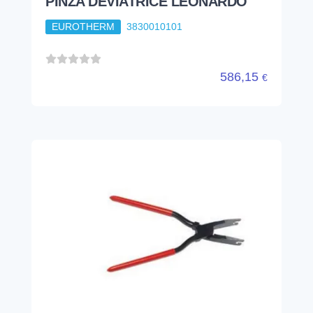
PINZA DEVIATRICE LEONARDO
EUROTHERM
3830010101
586,15
€