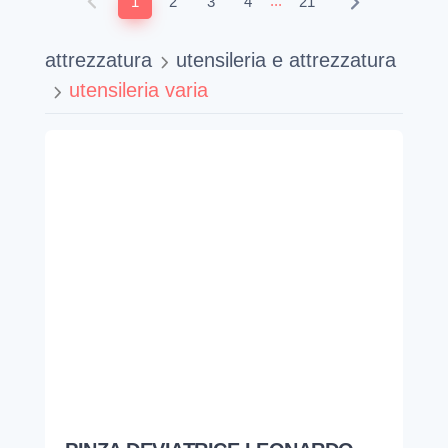
...
1
2
3
4
21
attrezzatura
utensileria e attrezzatura
utensileria varia