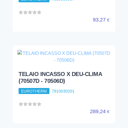
93,27
€
TELAIO INCASSO X DEU-CLIMA
(70507D - 70506D)
EUROTHERM
7910030201
289,24
€