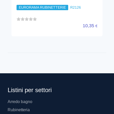
EURORAMA RUBINETTERIE
R2126
10,35
€
Listini per settori
Arredo bagno
Rubinetteria