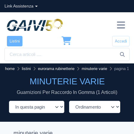
Link Assistenza
Listini
Accedi
home
listini
eurorama rubinetterie
minuterie varie
pagina 1
MINUTERIE VARIE
Guarnizioni Per Raccordo In Gomma (1 Articoli)
minuterie varie