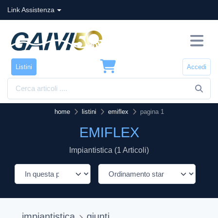
Link Assistenza
Listini
Accedi
home
listini
emiflex
pagina 1
EMIFLEX
Impiantistica (1 Articoli)
impiantistica
giunti