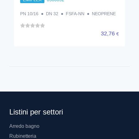
PN 10/16 ● DN 32 ● FSFA-NN ● NEOPRENE
32,76
€
Listini per settori
Arredo bagno
Rubinetteria