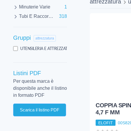
attrezzatura
u
Minuterie Varie
1
Tubi E Raccorderie
318
Gruppi
attrezzatura
1
UTENSILERIA E ATTREZZATURA
Listini PDF
Per questa marca è
disponibile anche il listino
in formato PDF
COPPIA SPIN
Scarica il listino PDF
4,7 F MM
ELOFIT
00S82