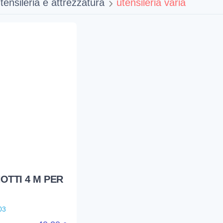
tensileria e attrezzatura
utensileria varia
OTTI 4 M PER
03