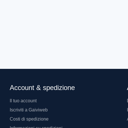
39,31
€
Account & spedizione
Il tuo account
Iscriviti a Gaiviweb
Costi di spedizione