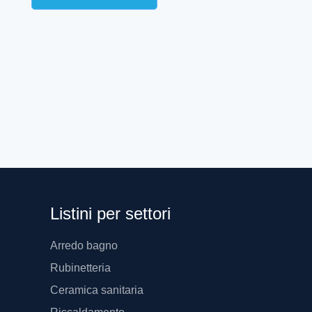
HEE435-01601
Listini per settori
Arredo bagno
Rubinetteria
Ceramica sanitaria