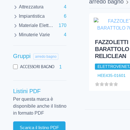
arredo bagno
Attrezzatura
4
Impiantistica
6
Materiale Elettrico
170
Minuterie Varie
4
Gruppi
arredo bagno
1
ACCESSORI BAGNO
Listini PDF
Per questa marca è
FAZZOLETTI
disponibile anche il listino
BARATTOLO 
in formato PDF
RELICLEAN
Scarica il listino PDF
ELETTROVENET