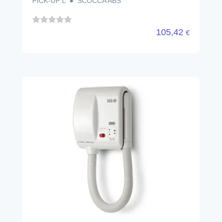
PICK-UP L ● SCOCCA ABS
105,42
€