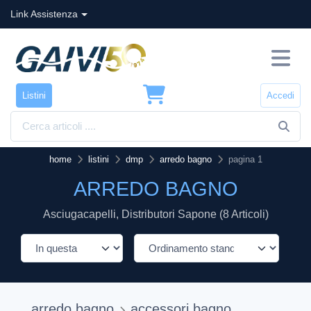
Link Assistenza
Listini
Accedi
home
listini
dmp
arredo bagno
pagina 1
ARREDO BAGNO
Asciugacapelli, Distributori Sapone (8 Articoli)
arredo bagno
accessori bagno