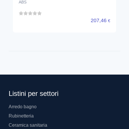
ABS
207,46
€
Listini per settori
Arredo bagno
Rubinetteria
Ceramica sanitaria