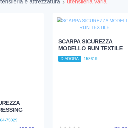
tensileria e attrezzatura
utensileria varia
SCARPA SICUREZZA
MODELLO RUN TEXTILE
DIADORA
158619
UREZZA
RESSING
64-75029