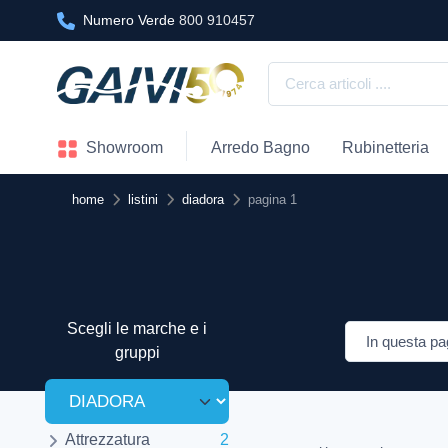
Numero Verde
800 910457
Showroom
Arredo Bagno
Rubinetteria
home
listini
diadora
pagina 1
Scegli le marche e i
gruppi
Attrezzatura
2