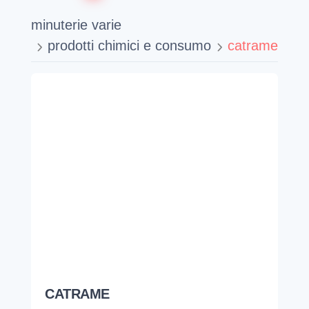
minuterie varie
prodotti chimici e consumo
catrame
CATRAME
DALMINE
1,79
€
tubi e raccorderie
tubo acciaio
tubo nero ss c/antiruggin