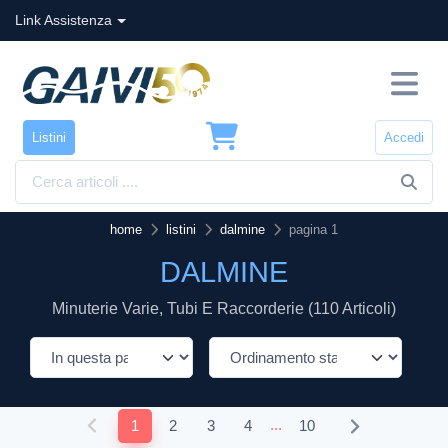
Link Assistenza
Listini
Accedi
home
listini
dalmine
pagina 1
DALMINE
Minuterie Varie, Tubi E Raccorderie (110 Articoli)
...
1
2
3
4
10