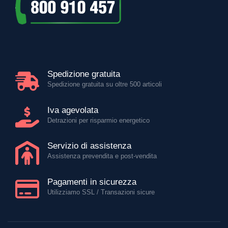
Servizio di assistenza
Assistenza prevendita e post-vendita
Pagamenti in sicurezza
Utilizziamo SSL / Transazioni sicure
Via Feltrina 70
31038
Castagnole di Paese (TV)
C.F./P.IVA IT 00323070268
Numero REA TV-116975
0422 450501