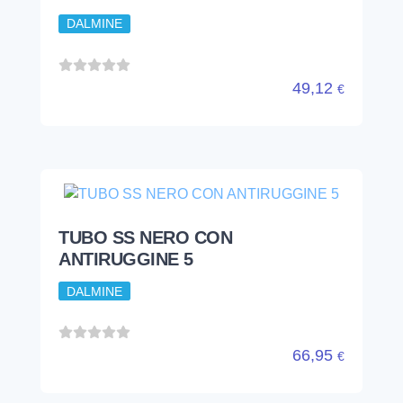
TUBO SS NERO CON
ANTIRUGGINE 5
DALMINE
66,95
€
...
1
2
3
4
10
Listini per settori