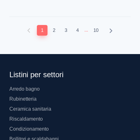
Arredo bagno
Rubinetteria
Ceramica sanitaria
Riscaldamento
Condizionamento
Bollitori e scaldabagni
Attrezzatura
Minuterie varie
Impiantistica
Pompe
Tubi e raccorderie
Account & spedizione