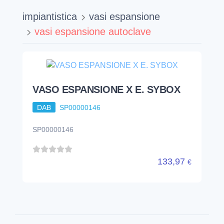
DAB
60118970
CSR - 1 EN
832,35
€
impiantistica
vasi espansione
vasi espansione autoclave
VASO ESPANSIONE X E. SYBOX
DAB
SP00000146