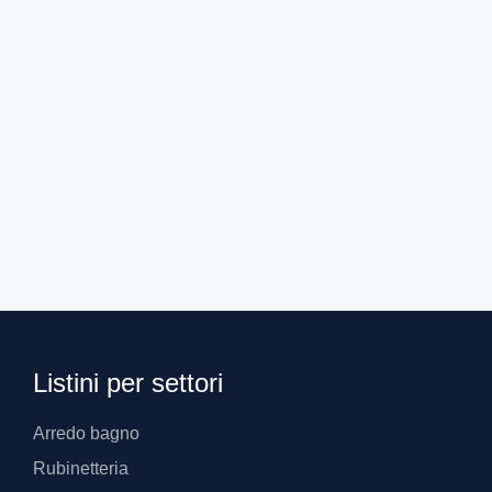
SP00000146
133,97
€
Listini per settori
Arredo bagno
Rubinetteria