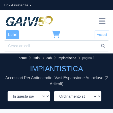
Link Assistenza
Listini
Accedi
home
listini
dab
impiantistica
pagina 1
IMPIANTISTICA
Accessori Per Antincendio, Vasi Espansione Autoclave (2
Articoli)