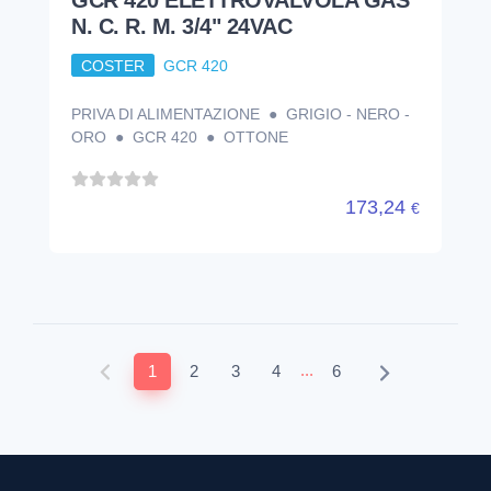
N. C. R. M. 3/4" 24VAC
COSTER
GCR 420
PRIVA DI ALIMENTAZIONE ● GRIGIO - NERO -
ORO ● GCR 420 ● OTTONE
173,24
€
...
1
2
3
4
6