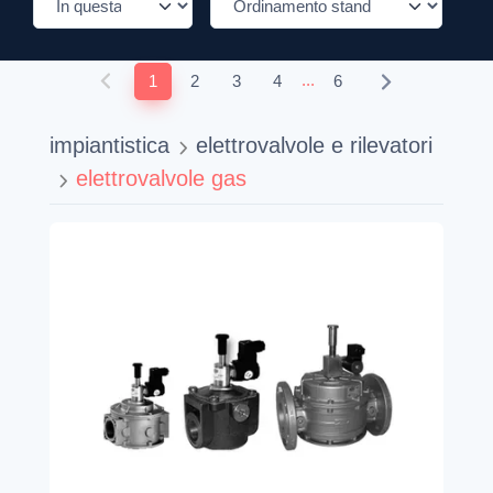
...
1
2
3
4
6
impiantistica
elettrovalvole e rilevatori
elettrovalvole gas