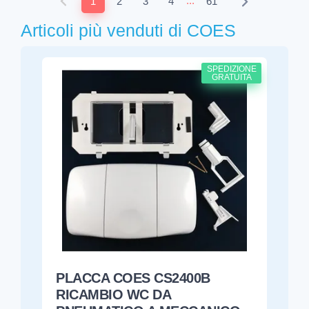
...
1
2
3
4
61
Articoli più venduti di COES
SPEDIZIONE
GRATUITA
PLACCA COES CS2400B
RICAMBIO WC DA