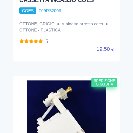
COES
F09RS2006
OTTONE- GRIGIO ● rubinetto arresto coes ●
OTTONE - PLASTICA
5
19,50
€
SPEDIZIONE
GRATUITA