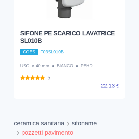
SIFONE PE SCARICO LAVATRICE
SL010B
COES
F03SL010B
USC. ø 40 mm ● BIANCO ● PEHD
5
22,13
€
ceramica sanitaria
sifoname
pozzetti pavimento