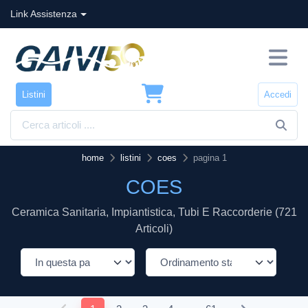
Link Assistenza
Listini
Accedi
home
listini
coes
pagina 1
COES
Ceramica Sanitaria, Impiantistica, Tubi E Raccorderie (721
Articoli)