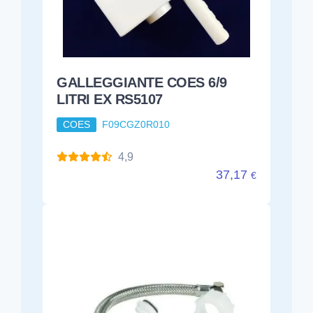
GALLEGGIANTE COES 6/9
LITRI EX RS5107
COES
F09CGZ0R010
4,9
37,17
€