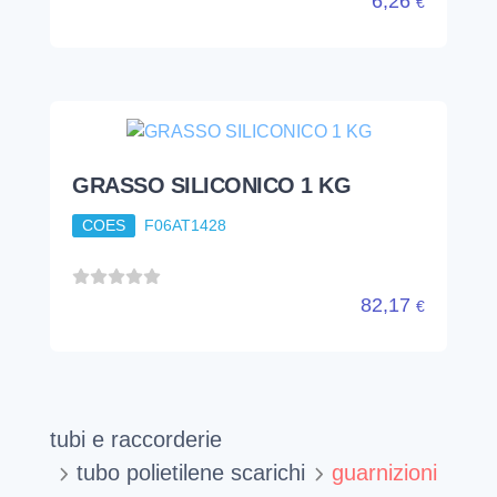
6,26
€
GRASSO SILICONICO 1 KG
COES
F06AT1428
82,17
€
tubi e raccorderie
tubo polietilene scarichi
guarnizioni