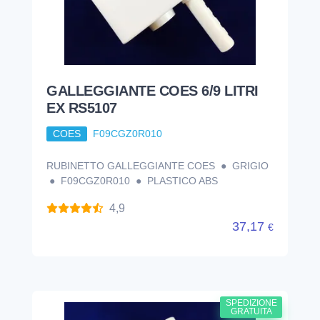
GALLEGGIANTE COES 6/9 LITRI
EX RS5107
COES
F09CGZ0R010
RUBINETTO GALLEGGIANTE COES ● GRIGIO
● F09CGZ0R010 ● PLASTICO ABS
4,9
37,17
€
SPEDIZIONE
GRATUITA