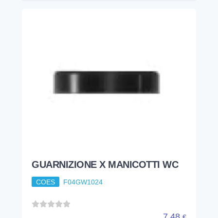
GUARNIZIONE X MANICOTTI WC
COES
F04GW1024
7,48
€