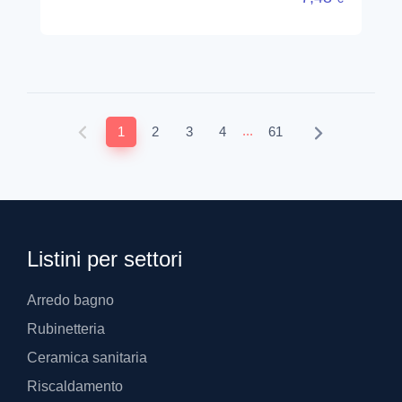
...
1
2
3
4
61
Listini per settori
Arredo bagno
Rubinetteria
Ceramica sanitaria
Riscaldamento