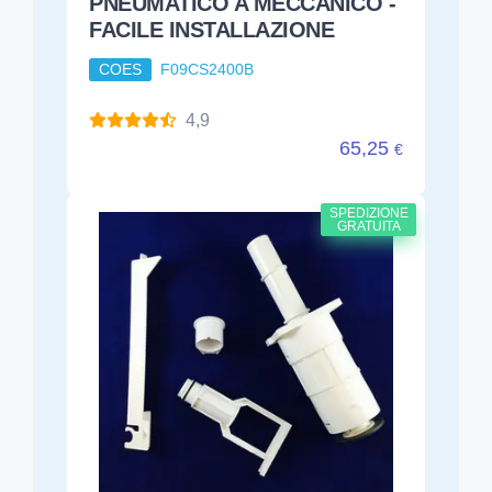
PNEUMATICO A MECCANICO -
FACILE INSTALLAZIONE
COES
F09CS2400B
4,9
65,25
€
SPEDIZIONE
GRATUITA