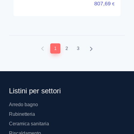
807,69
€
1
2
3
Listini per settori
Arredo bagno
Rubinetteria
Ceramica sanitaria
Riscaldamento