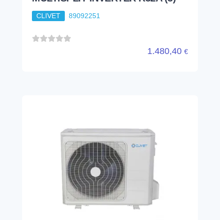
CLIVET
89092251
1.480,40
€