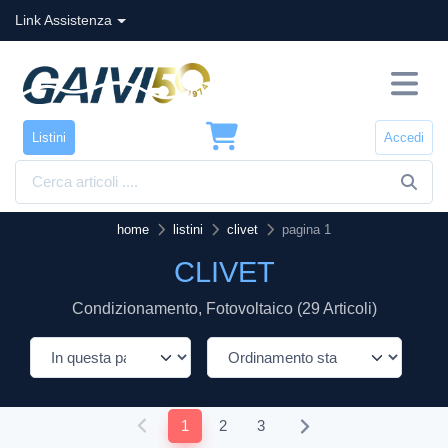
Link Assistenza
Listini
Accedi
home
listini
clivet
pagina 1
CLIVET
Condizionamento, Fotovoltaico (29 Articoli)
1
2
3