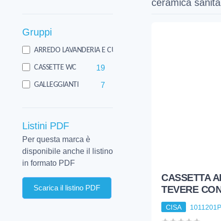
ceramica sanita
Gruppi
1
ARREDO LAVANDERIA E CUCINA
19
CASSETTE WC
7
GALLEGGIANTI
Listini PDF
Per questa marca è
disponibile anche il listino
in formato PDF
CASSETTA AL
Scarica il listino PDF
TEVERE CON
CISA
1011201