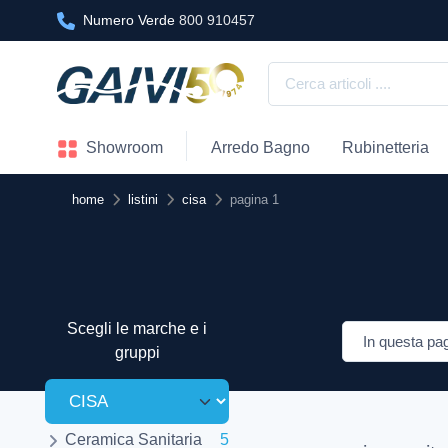
Numero Verde
800 910457
Showroom
Arredo Bagno
Rubinetteria
home
listini
cisa
pagina 1
Scegli le marche e i
gruppi
Ceramica Sanitaria
5