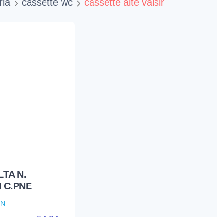
ria
cassette wc
cassette alte valsir
TA N.
 C.PNE
PN