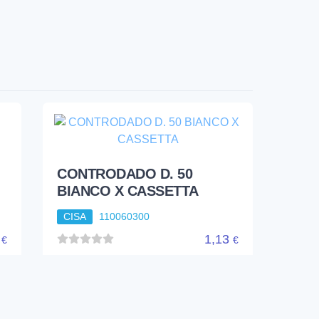
CONTRODADO D. 50
BIANCO X CASSETTA
CISA
110060300
1
1,13
€
€