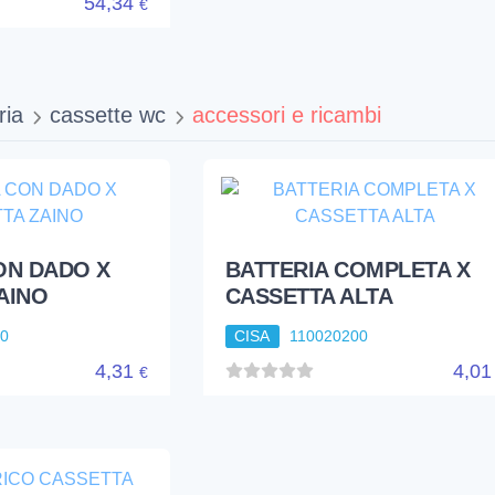
54,34
€
ria
cassette wc
accessori e ricambi
ON DADO X
BATTERIA COMPLETA X
AINO
CASSETTA ALTA
00
CISA
110020200
4,31
4,0
€