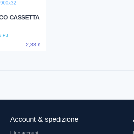
CO CASSETTA
3 PB
2,33
€
Account & spedizione
Il tuo account