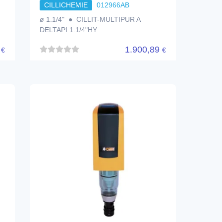
CILLICHEMIE
012966AB
ø 1.1/4" ● CILLIT-MULTIPUR A
DELTAPI 1.1/4"HY
8
1.900,89
€
€