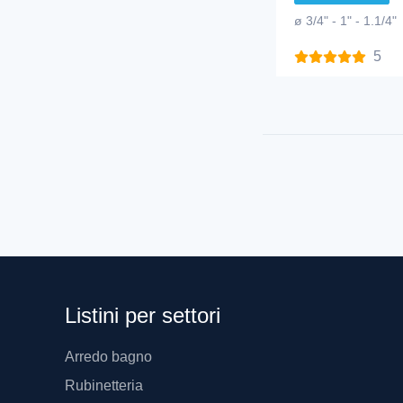
ø 3/4" - 1" - 1.1/4"
5
Listini per settori
Arredo bagno
Rubinetteria