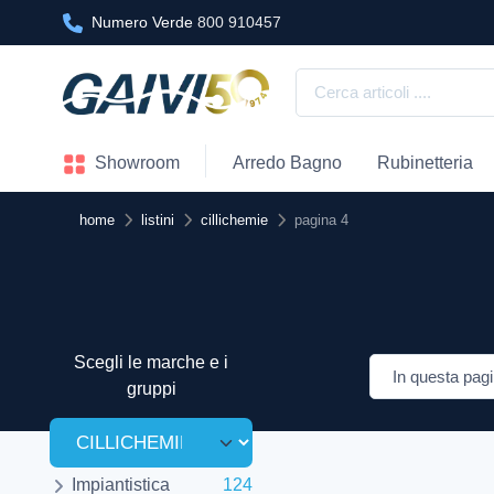
Numero Verde
800 910457
Showroom
Arredo Bagno
Rubinetteria
home
listini
cillichemie
pagina 4
Scegli le marche e i
gruppi
Impiantistica
124