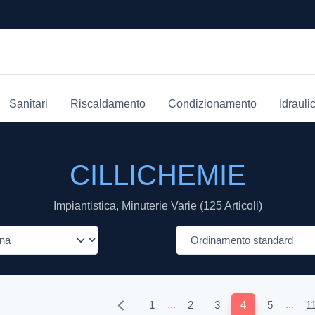
Sanitari
Riscaldamento
Condizionamento
Idrauli
CILLICHEMIE
Impiantistica, Minuterie Varie (125 Articoli)
...
...
1
2
3
4
5
1