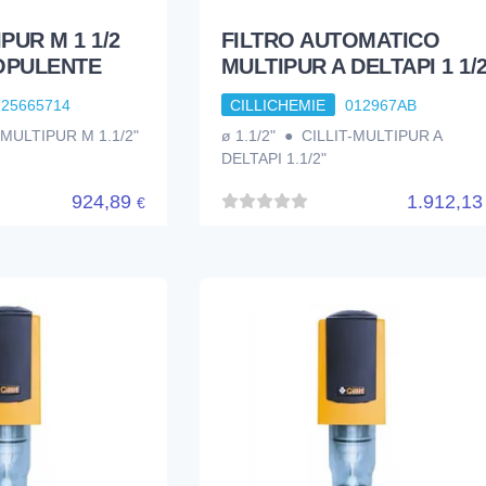
PUR M 1 1/2
FILTRO AUTOMATICO
OPULENTE
MULTIPUR A DELTAPI 1 1/
125665714
CILLICHEMIE
012967AB
-MULTIPUR M 1.1/2"
ø 1.1/2" ● CILLIT-MULTIPUR A
DELTAPI 1.1/2"
924,89
1.912,1
€