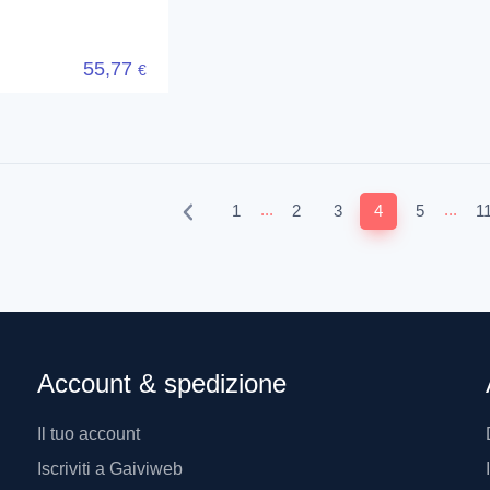
55,77
€
...
...
1
2
3
4
5
1
Account & spedizione
Il tuo account
Iscriviti a Gaiviweb