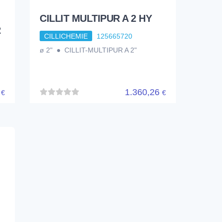
CILLIT MULTIPUR A 2 HY
2
CILLICHEMIE
125665720
ø 2" ● CILLIT-MULTIPUR A 2"
3
1.360,26
€
€