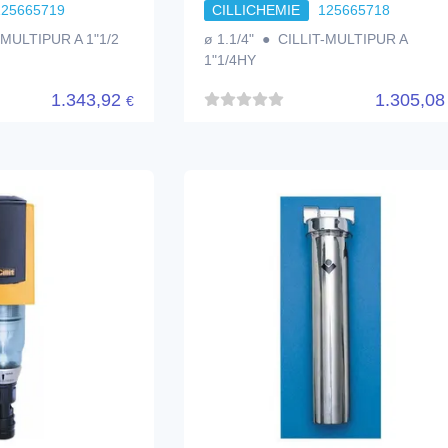
125665719
CILLICHEMIE
125665718
-MULTIPUR A 1"1/2
ø 1.1/4" ● CILLIT-MULTIPUR A
1"1/4HY
1.343,92
1.305,0
€