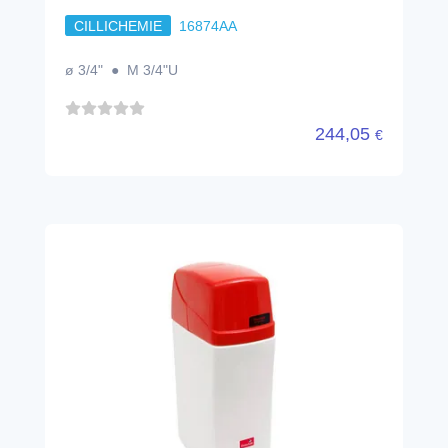
CILLICHEMIE
16874AA
ø 3/4" ● M 3/4"U
244,05
€