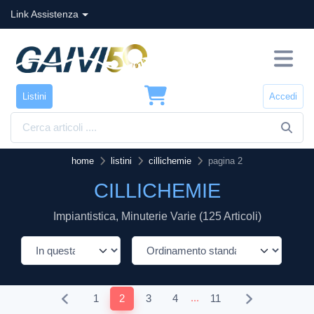
Link Assistenza
Listini
Accedi
home
listini
cillichemie
pagina 2
CILLICHEMIE
Impiantistica, Minuterie Varie (125 Articoli)
...
1
2
3
4
11