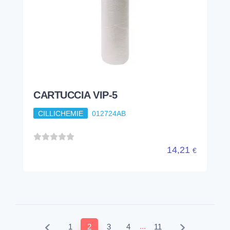
CARTUCCIA VIP-5
CILLICHEMIE
012724AB
14,21
€
...
1
2
3
4
11