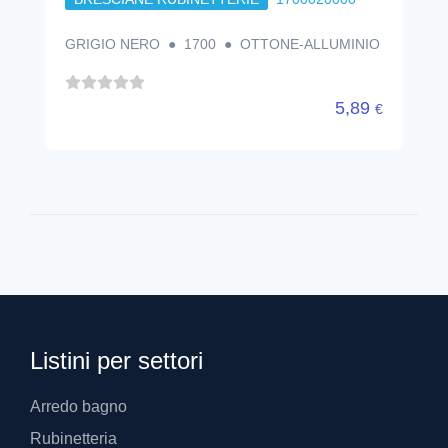
GRIGIO NERO ● 1700 ● OTTONE-ALLUMINIO
5,89
€
Listini per settori
Arredo bagno
Rubinetteria