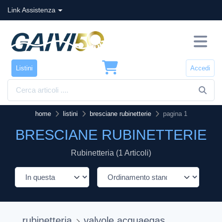
Link Assistenza
Listini
Accedi
home
listini
bresciane rubinetterie
pagina 1
BRESCIANE RUBINETTERIE
Rubinetteria (1 Articoli)
rubinetteria
valvole acquaegas