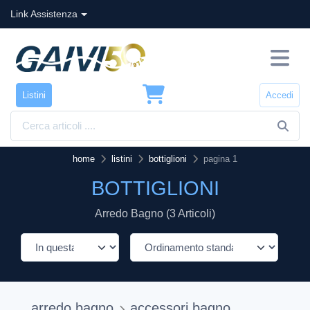
Link Assistenza
Listini
Accedi
home
listini
bottiglioni
pagina 1
BOTTIGLIONI
Arredo Bagno (3 Articoli)
arredo bagno
accessori bagno