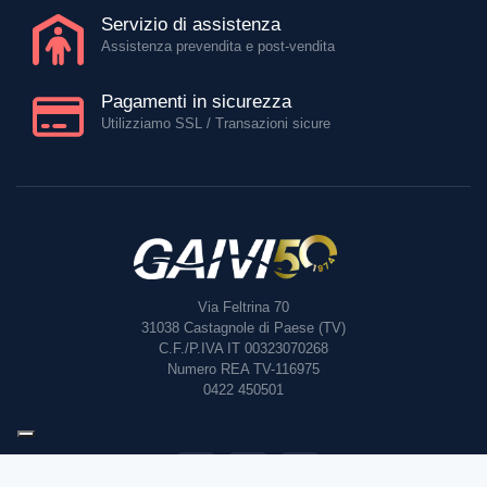
Servizio di assistenza
Assistenza prevendita e post-vendita
Pagamenti in sicurezza
Utilizziamo SSL / Transazioni sicure
Via Feltrina 70
31038
Castagnole di Paese (TV)
C.F./P.IVA IT 00323070268
Numero REA TV-116975
0422 450501