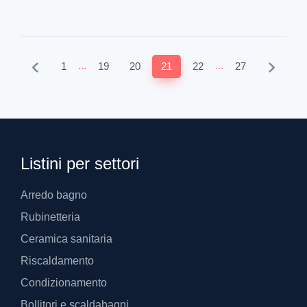
...
...
1
19
20
21
22
27
Listini per settori
Arredo bagno
Rubinetteria
Ceramica sanitaria
Riscaldamento
Condizionamento
Bollitori e scaldabagni