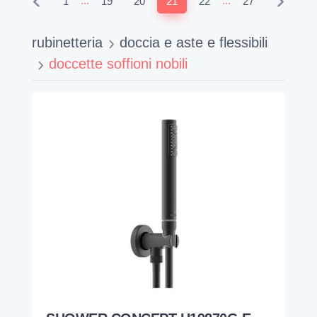
...
...
1
19
20
21
22
27
rubinetteria
doccia e aste e flessibili
doccette soffioni nobili