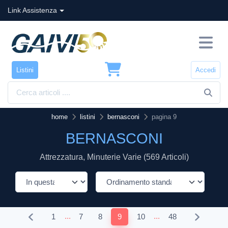
Link Assistenza
Listini
Accedi
home
listini
bernasconi
pagina 9
BERNASCONI
Attrezzatura, Minuterie Varie (569 Articoli)
...
...
1
7
8
9
10
48