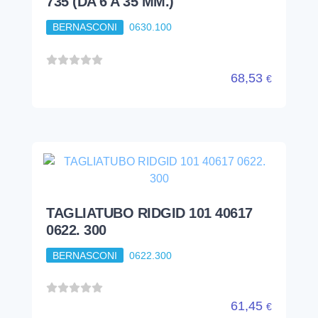
735 (DA 6 A 35 MM.)
BERNASCONI
0630.100
68,53
€
TAGLIATUBO RIDGID 101 40617
0622. 300
BERNASCONI
0622.300
61,45
€