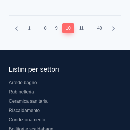
...
...
1
8
9
10
11
48
Listini per settori
Arredo bagno
Rubinetteria
Ceramica sanitaria
Riscaldamento
Condizionamento
Bollitori e scaldabagni