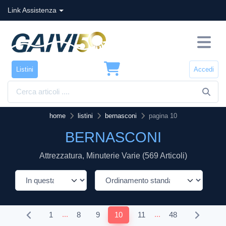
Link Assistenza
Listini
Accedi
home
listini
bernasconi
pagina 10
BERNASCONI
Attrezzatura, Minuterie Varie (569 Articoli)
...
...
1
8
9
10
11
48