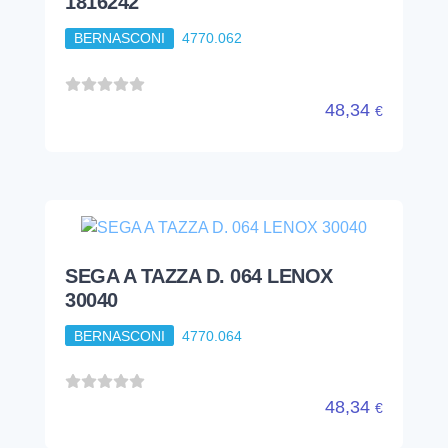
1816242
BERNASCONI
4770.062
48,34
€
SEGA A TAZZA D. 064 LENOX
30040
BERNASCONI
4770.064
48,34
€