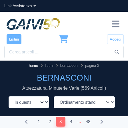
Link Assistenza
Listini
Accedi
home
listini
bernasconi
pagina 3
BERNASCONI
Attrezzatura, Minuterie Varie (569 Articoli)
...
1
2
3
4
48