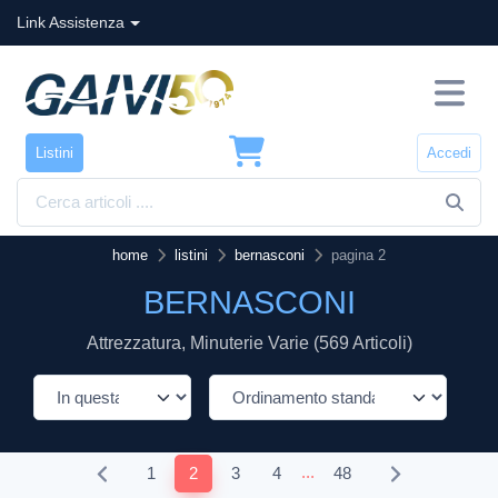
Link Assistenza
Listini
Accedi
home
listini
bernasconi
pagina 2
BERNASCONI
Attrezzatura, Minuterie Varie (569 Articoli)
...
1
2
3
4
48