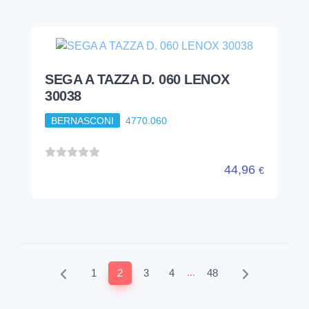
SEGA A TAZZA D. 060 LENOX
30038
BERNASCONI
4770.060
44,96
€
...
1
2
3
4
48