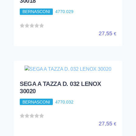
30018
BERNASCONI
4770.029
27,55
€
SEGA A TAZZA D. 032 LENOX
30020
BERNASCONI
4770.032
27,55
€