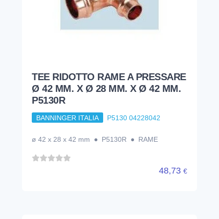
TEE RIDOTTO RAME A PRESSARE
Ø 42 MM. X Ø 28 MM. X Ø 42 MM.
P5130R
BANNINGER ITALIA
P5130 04228042
ø 42 x 28 x 42 mm ● P5130R ● RAME
48,73
€