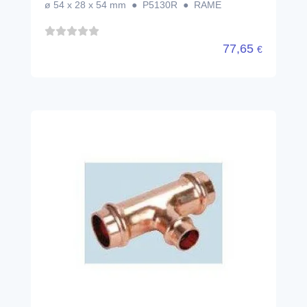
ø 54 x 28 x 54 mm ● P5130R ● RAME
77,65
€