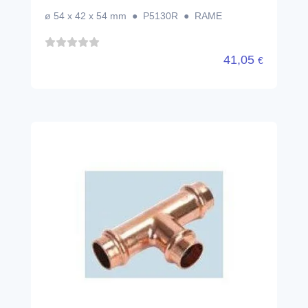
ø 54 x 42 x 54 mm ● P5130R ● RAME
41,05
€