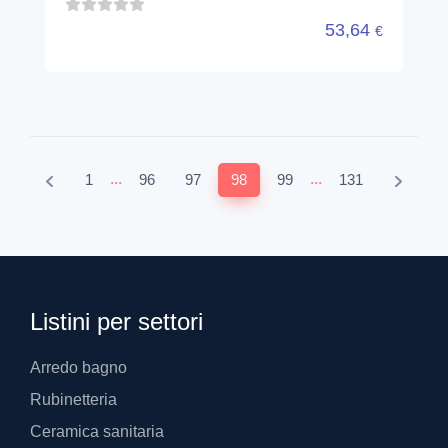
53,64
€
...
...
1
96
97
98
99
131
Listini per settori
Arredo bagno
Rubinetteria
Ceramica sanitaria