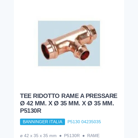
TEE RIDOTTO RAME A PRESSARE
Ø 42 MM. X Ø 35 MM. X Ø 35 MM.
P5130R
BANNINGER ITALIA
P5130 04235035
ø 42 x 35 x 35 mm ● P5130R ● RAME