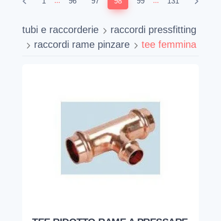
...
...
1
96
97
98
99
131
tubi e raccorderie
raccordi pressfitting
raccordi rame pinzare
tee femmina