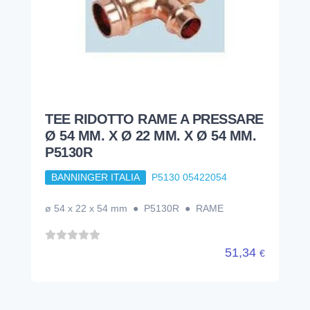
TEE RIDOTTO RAME A PRESSARE
Ø 54 MM. X Ø 22 MM. X Ø 54 MM.
P5130R
BANNINGER ITALIA
P5130 05422054
ø 54 x 22 x 54 mm ● P5130R ● RAME
51,34
€