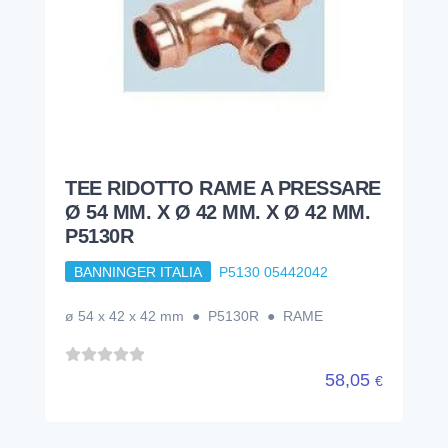
TEE RIDOTTO RAME A PRESSARE
Ø 54 MM. X Ø 42 MM. X Ø 42 MM.
P5130R
BANNINGER ITALIA
P5130 05442042
ø 54 x 42 x 42 mm ● P5130R ● RAME
58,05
€