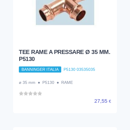
TEE RAME A PRESSARE Ø 35 MM.
P5130
BANNINGER ITALIA
P5130 03535035
ø 35 mm ● P5130 ● RAME
27,55
€