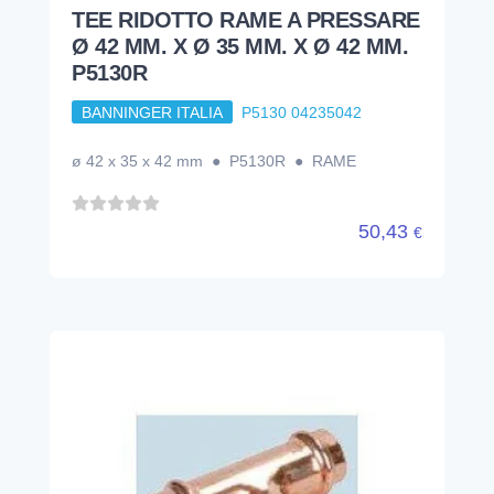
TEE RIDOTTO RAME A PRESSARE
Ø 42 MM. X Ø 35 MM. X Ø 42 MM.
P5130R
BANNINGER ITALIA
P5130 04235042
ø 42 x 35 x 42 mm ● P5130R ● RAME
50,43
€