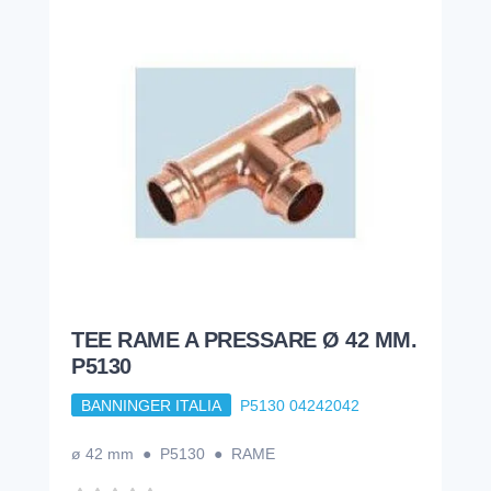
TEE RAME A PRESSARE Ø 42 MM.
P5130
BANNINGER ITALIA
P5130 04242042
ø 42 mm ● P5130 ● RAME