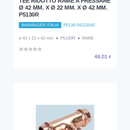
TEE RIDOTTO RAME A PRESSARE
Ø 42 MM. X Ø 22 MM. X Ø 42 MM.
P5130R
BANNINGER ITALIA
P5130 04222042
ø 42 x 22 x 42 mm ● P5130R ● RAME
48,01
€