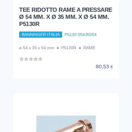
TEE RIDOTTO RAME A PRESSARE
Ø 54 MM. X Ø 35 MM. X Ø 54 MM.
P5130R
BANNINGER ITALIA
P5130 05435054
ø 54 x 35 x 54 mm ● P5130R ● RAME
80,53
€