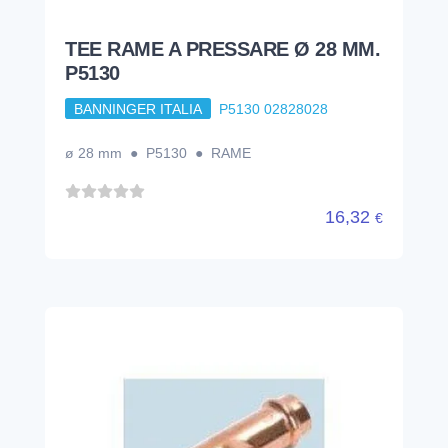
TEE RAME A PRESSARE Ø 28 MM.
P5130
BANNINGER ITALIA
P5130 02828028
ø 28 mm ● P5130 ● RAME
16,32
€