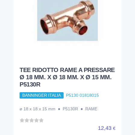
TEE RIDOTTO RAME A PRESSARE
Ø 18 MM. X Ø 18 MM. X Ø 15 MM.
P5130R
BANNINGER ITALIA
P5130 01818015
ø 18 x 18 x 15 mm ● P5130R ● RAME
12,43
€