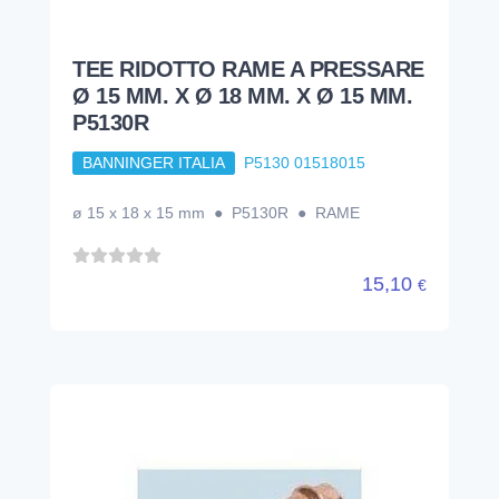
TEE RIDOTTO RAME A PRESSARE
Ø 15 MM. X Ø 18 MM. X Ø 15 MM.
P5130R
BANNINGER ITALIA
P5130 01518015
ø 15 x 18 x 15 mm ● P5130R ● RAME
15,10
€