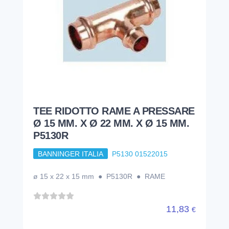
TEE RIDOTTO RAME A PRESSARE
Ø 15 MM. X Ø 22 MM. X Ø 15 MM.
P5130R
BANNINGER ITALIA
P5130 01522015
ø 15 x 22 x 15 mm ● P5130R ● RAME
11,83
€