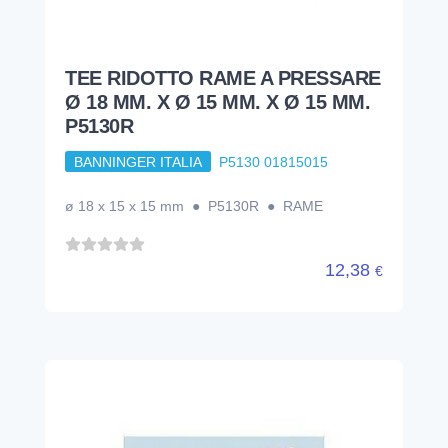
TEE RIDOTTO RAME A PRESSARE
Ø 18 MM. X Ø 15 MM. X Ø 15 MM.
P5130R
BANNINGER ITALIA
P5130 01815015
ø 18 x 15 x 15 mm ● P5130R ● RAME
12,38
€