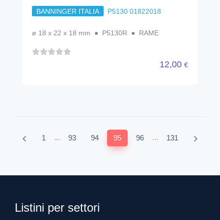
BANNINGER ITALIA
P5130 01822018
ø 18 x 22 x 18 mm ● P5130R ● RAME
12,00
€
...
...
1
93
94
95
96
131
Listini per settori