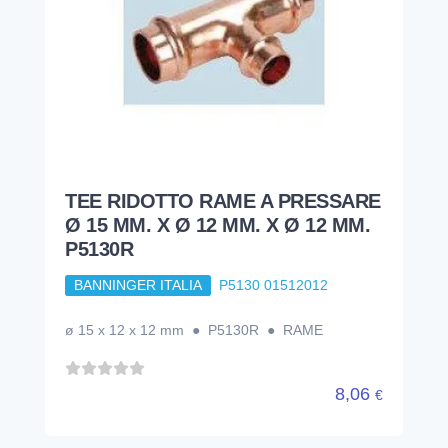
TEE RIDOTTO RAME A PRESSARE
Ø 15 MM. X Ø 12 MM. X Ø 12 MM.
P5130R
BANNINGER ITALIA
P5130 01512012
ø 15 x 12 x 12 mm ● P5130R ● RAME
8,06
€