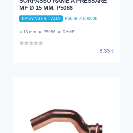
SORPASSO RAME A PRESSARE
MF Ø 15 MM. P5086
BANNINGER ITALIA
P5086 01500000
ø 15 mm ● P5086 ● RAME
8,33
€