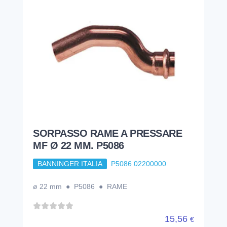
SORPASSO RAME A PRESSARE
MF Ø 22 MM. P5086
BANNINGER ITALIA
P5086 02200000
ø 22 mm ● P5086 ● RAME
15,56
€