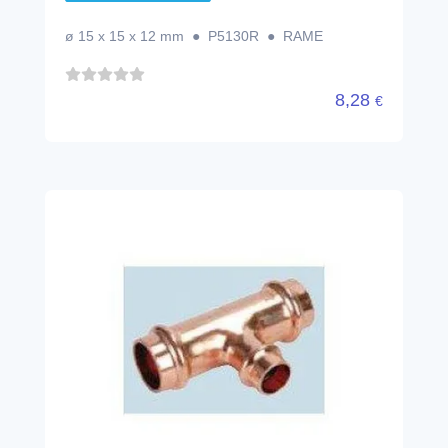
ø 15 x 15 x 12 mm ● P5130R ● RAME
8,28
€