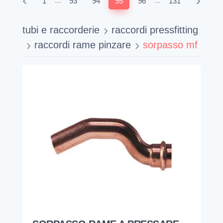
...
...
1
93
94
95
96
131
tubi e raccorderie
raccordi pressfitting
raccordi rame pinzare
sorpasso mf