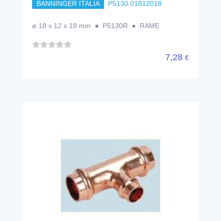
BANNINGER ITALIA
P5130 01812018
ø 18 x 12 x 18 mm ● P5130R ● RAME
7,28
€