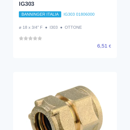
IG303
BANNINGER ITALIA
IG303 01806000
ø 18 x 3/4" F ● I303 ● OTTONE
6,51
€