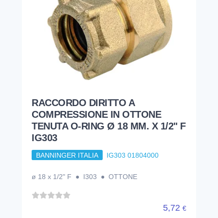
RACCORDO DIRITTO A
COMPRESSIONE IN OTTONE
TENUTA O-RING Ø 18 MM. X 1/2" F
IG303
BANNINGER ITALIA
IG303 01804000
ø 18 x 1/2" F ● I303 ● OTTONE
5,72
€