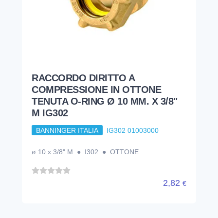
RACCORDO DIRITTO A
COMPRESSIONE IN OTTONE
TENUTA O-RING Ø 10 MM. X 3/8"
M IG302
BANNINGER ITALIA
IG302 01003000
ø 10 x 3/8" M ● I302 ● OTTONE
2,82
€