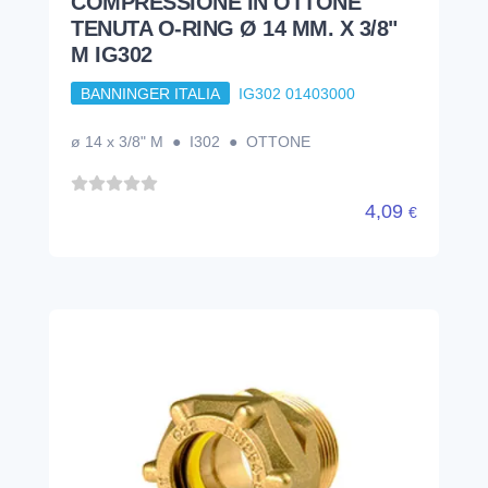
COMPRESSIONE IN OTTONE
TENUTA O-RING Ø 14 MM. X 3/8"
M IG302
BANNINGER ITALIA
IG302 01403000
ø 14 x 3/8" M ● I302 ● OTTONE
4,09
€