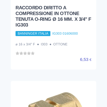
RACCORDO DIRITTO A
COMPRESSIONE IN OTTONE
TENUTA O-RING Ø 16 MM. X 3/4" F
IG303
BANNINGER ITALIA
IG303 01606000
ø 16 x 3/4" F ● I303 ● OTTONE
6,53
€