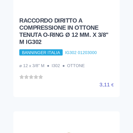
RACCORDO DIRITTO A
COMPRESSIONE IN OTTONE
TENUTA O-RING Ø 12 MM. X 3/8"
M IG302
BANNINGER ITALIA
IG302 01203000
ø 12 x 3/8" M ● I302 ● OTTONE
3,11
€