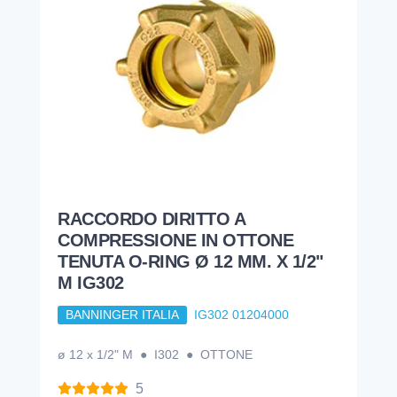
RACCORDO DIRITTO A
COMPRESSIONE IN OTTONE
TENUTA O-RING Ø 12 MM. X 1/2"
M IG302
BANNINGER ITALIA
IG302 01204000
ø 12 x 1/2" M ● I302 ● OTTONE
5