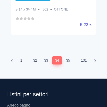
ø 14 x 3/4" M ● I302 ● OTTONE
5,23
€
...
...
1
32
33
34
35
131
Listini per settori
Arredo bagno