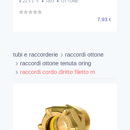
ø 22 x 1" F ● I303 ● OTTONE
7,93
€
tubi e raccorderie
raccordi ottone
raccordi ottone tenuta oring
raccordi cordo diritto filetto m