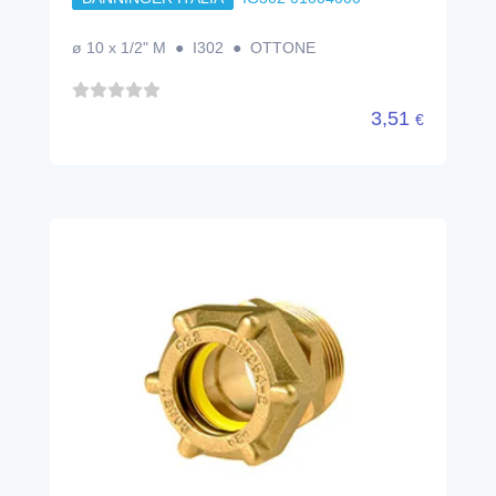
ø 10 x 1/2" M ● I302 ● OTTONE
3,51
€