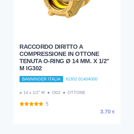
RACCORDO DIRITTO A
COMPRESSIONE IN OTTONE
TENUTA O-RING Ø 14 MM. X 1/2"
M IG302
BANNINGER ITALIA
IG302 01404000
ø 14 x 1/2" M ● I302 ● OTTONE
5
3,70
€