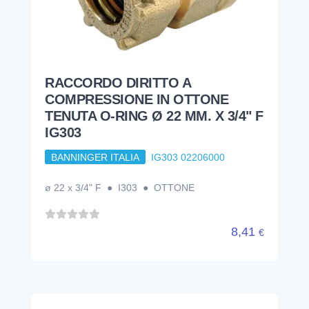
RACCORDO DIRITTO A
COMPRESSIONE IN OTTONE
TENUTA O-RING Ø 22 MM. X 3/4" F
IG303
BANNINGER ITALIA
IG303 02206000
ø 22 x 3/4" F ● I303 ● OTTONE
8,41
€