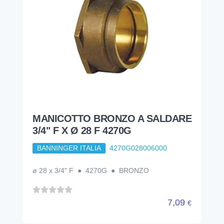
MANICOTTO BRONZO A SALDARE
3/4" F X Ø 28 F 4270G
BANNINGER ITALIA
4270G028006000
ø 28 x 3/4" F ● 4270G ● BRONZO
7,09
€