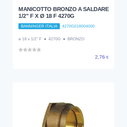
MANICOTTO BRONZO A SALDARE
1/2" F X Ø 18 F 4270G
BANNINGER ITALIA
4270G018004000
ø 18 x 1/2" F ● 4270G ● BRONZO
2,76
€