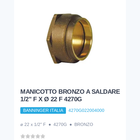
MANICOTTO BRONZO A SALDARE
1/2" F X Ø 22 F 4270G
BANNINGER ITALIA
4270G022004000
ø 22 x 1/2" F ● 4270G ● BRONZO