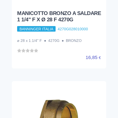
MANICOTTO BRONZO A SALDARE
1 1/4" F X Ø 28 F 4270G
BANNINGER ITALIA
4270G028010000
ø 28 x 1.1/4" F ● 4270G ● BRONZO
16,85
€