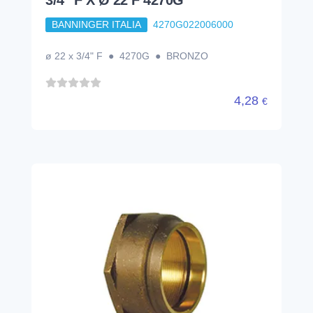
BANNINGER ITALIA
4270G022006000
ø 22 x 3/4" F ● 4270G ● BRONZO
4,28
€