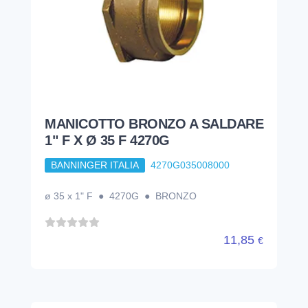
MANICOTTO BRONZO A SALDARE
1" F X Ø 35 F 4270G
BANNINGER ITALIA
4270G035008000
ø 35 x 1" F ● 4270G ● BRONZO
11,85
€