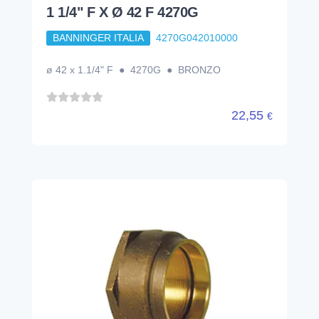
1 1/4" F X Ø 42 F 4270G
BANNINGER ITALIA
4270G042010000
ø 42 x 1.1/4" F ● 4270G ● BRONZO
22,55
€