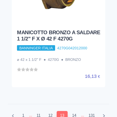
MANICOTTO BRONZO A SALDARE
1 1/2" F X Ø 42 F 4270G
BANNINGER ITALIA
4270G042012000
ø 42 x 1.1/2" F ● 4270G ● BRONZO
16,13
€
...
...
1
11
12
13
14
131