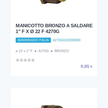
MANICOTTO BRONZO A SALDARE
1" F X Ø 22 F 4270G
BANNINGER ITALIA
4270G022008000
ø 22 x 1" F ● 4270G ● BRONZO
6,65
€