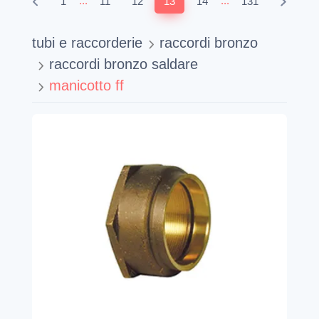
...
...
1
11
12
13
14
131
tubi e raccorderie
raccordi bronzo
raccordi bronzo saldare
manicotto ff