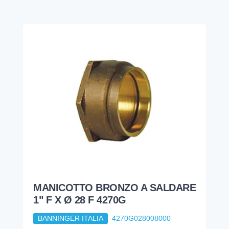
MANICOTTO BRONZO A SALDARE
1" F X Ø 28 F 4270G
BANNINGER ITALIA
4270G028008000