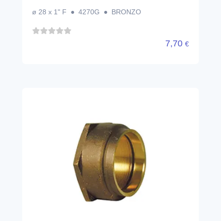
ø 28 x 1" F ● 4270G ● BRONZO
7,70
€