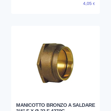
4,05
€
MANICOTTO BRONZO A SALDARE
3/4" F X Ø 22 F 4270G