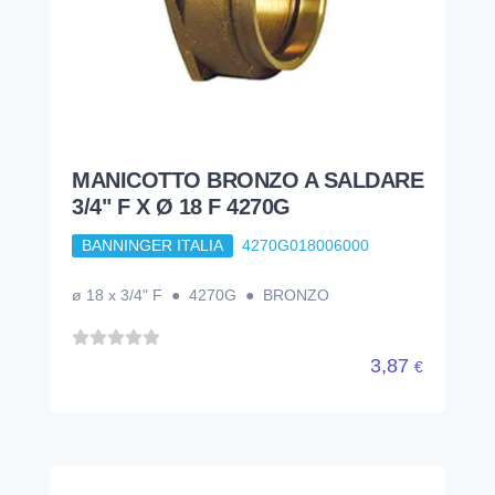
MANICOTTO BRONZO A SALDARE
3/4" F X Ø 18 F 4270G
BANNINGER ITALIA
4270G018006000
ø 18 x 3/4" F ● 4270G ● BRONZO
3,87
€