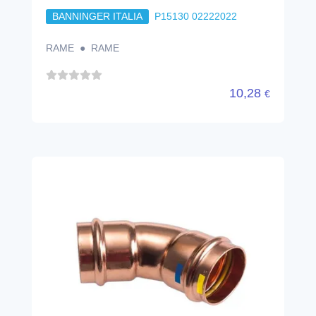
BANNINGER ITALIA
P15130 02222022
RAME ● RAME
10,28
€