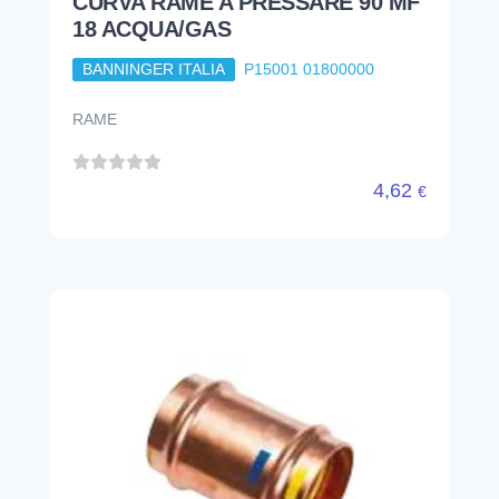
CURVA RAME A PRESSARE 90 MF
18 ACQUA/GAS
BANNINGER ITALIA
P15001 01800000
RAME
4,62
€