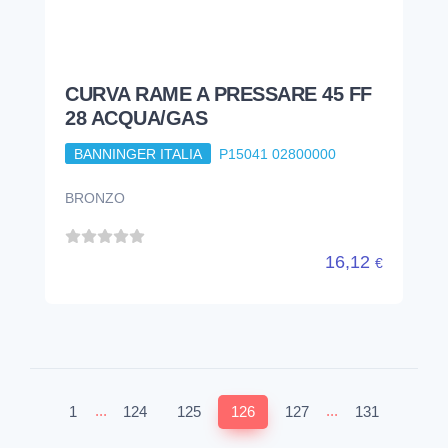
CURVA RAME A PRESSARE 45 FF
28 ACQUA/GAS
BANNINGER ITALIA
P15041 02800000
BRONZO
16,12
€
...
...
1
124
125
126
127
131