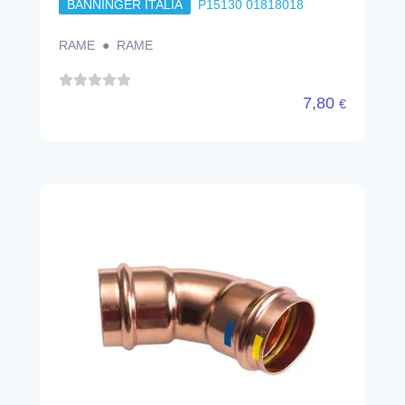
BANNINGER ITALIA
P15130 01818018
RAME ● RAME
7,80
€