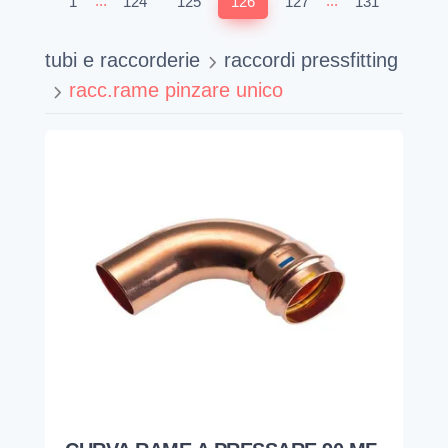
...
...
1
124
125
126
127
131
tubi e raccorderie
raccordi pressfitting
racc.rame pinzare unico