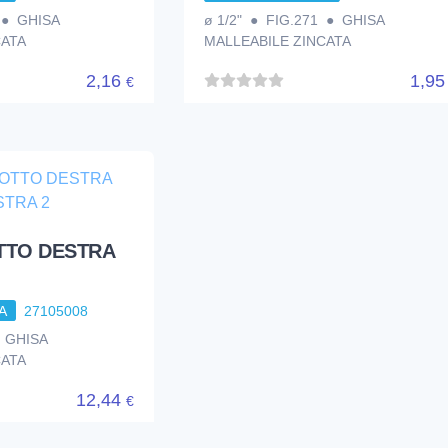
 ● GHISA
ø 1/2" ● FIG.271 ● GHISA
CATA
MALLEABILE ZINCATA
2,16
1,9
€
TTO DESTRA
A
27105008
● GHISA
CATA
12,44
€