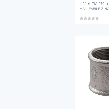
ø 2" ● FIG.270 
MALLEABILE ZIN