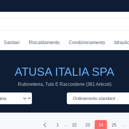
Sanitari
Riscaldamento
Condizionamento
Idrauli
ATUSA ITALIA SPA
Rubinetteria, Tubi E Raccorderie (361 Articoli)
...
...
1
22
23
24
25