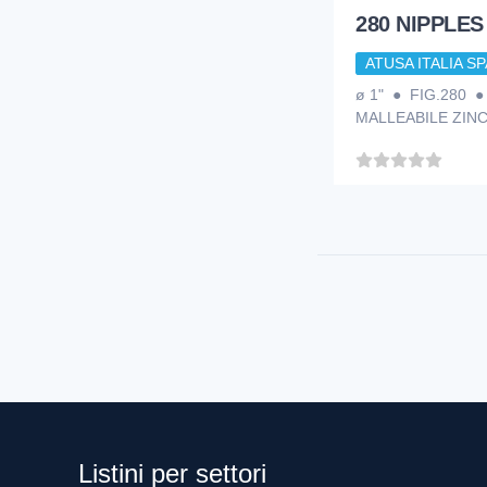
280 NIPPLES
ATUSA ITALIA SP
ø 1" ● FIG.280 
MALLEABILE ZIN
Listini per settori