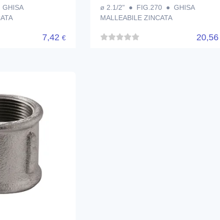
● GHISA
ø 2.1/2" ● FIG.270 ● GHISA
CATA
MALLEABILE ZINCATA
7,42
20,5
€