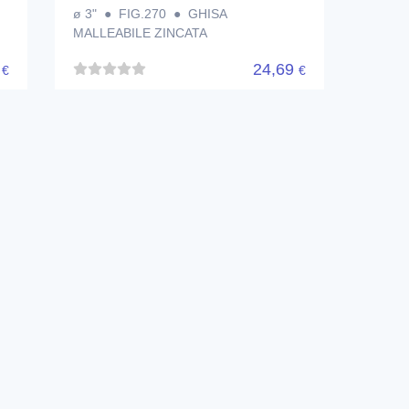
ø 3" ● FIG.270 ● GHISA
MALLEABILE ZINCATA
6
24,69
€
€