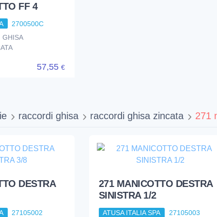
TO FF 4
A
2700500C
● GHISA
CATA
57,55
€
ie
raccordi ghisa
raccordi ghisa zincata
271 
TTO DESTRA
271 MANICOTTO DESTRA
SINISTRA 1/2
A
27105002
ATUSA ITALIA SPA
27105003