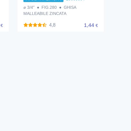
ø 3/4" ● FIG.280 ● GHISA
MALLEABILE ZINCATA
1
1,44
4,8
€
€