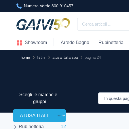
Numero Verde
800 910457
Showroom
Arredo Bagno
Rubinetteria
home
listini
atusa italia spa
pagina 24
Scegli le marche e i
gruppi
Rubinetteria
12