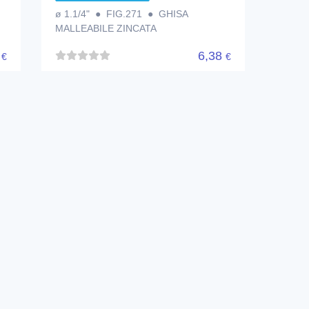
ø 1.1/4" ● FIG.271 ● GHISA
MALLEABILE ZINCATA
5
6,38
€
€