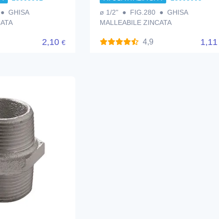
 ● GHISA
ø 1/2" ● FIG.280 ● GHISA
CATA
MALLEABILE ZINCATA
2,10
1,1
4,9
€