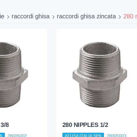
ie
raccordi ghisa
raccordi ghisa zincata
280 
3/8
280 NIPPLES 1/2
A
28005002
ATUSA ITALIA SPA
28005003