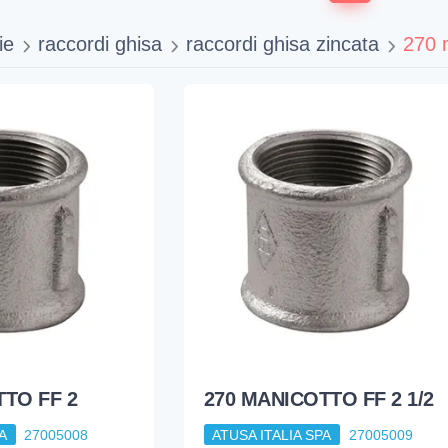
ie
raccordi ghisa
raccordi ghisa zincata
270 m
TO FF 2
270 MANICOTTO FF 2 1/2
A
27005008
ATUSA ITALIA SPA
27005009