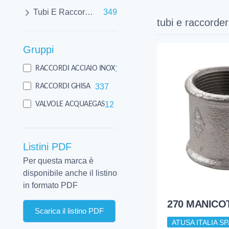
Tubi E Raccorderie
349
tubi e raccorder
Gruppi
12
RACCORDI ACCIAIO INOX
337
RACCORDI GHISA
12
VALVOLE ACQUAEGAS
Listini PDF
Per questa marca è
disponibile anche il listino
in formato PDF
270 MANICOT
Scarica il listino PDF
ATUSA ITALIA SP