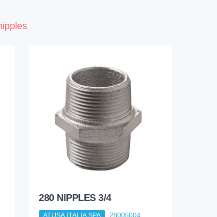
nipples
280 NIPPLES 3/4
ATUSA ITALIA SPA
28005004