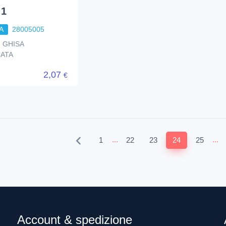
 1
A
28005005
● GHISA
CATA
2,07
€
...
...
1
22
23
24
25
Account & spedizione