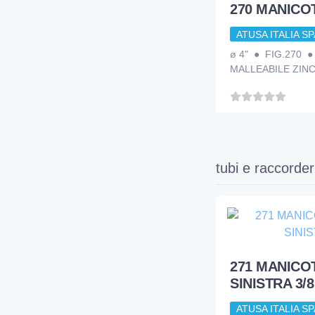
270 MANICOT
ATUSA ITALIA SP
ø 4" ● FIG.270 
MALLEABILE ZIN
tubi e raccorder
271 MANICO
SINISTRA 3/8
ATUSA ITALIA SP