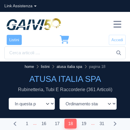
Link Assistenza
Listini
Accedi
home
listini
atusa italia spa
pagina 18
ATUSA ITALIA SPA
Rubinetteria, Tubi E Raccorderie (361 Articoli)
...
...
1
16
17
18
19
31