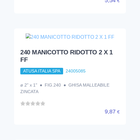
5,54
€
240 MANICOTTO RIDOTTO 2 X 1
FF
ATUSA ITALIA SPA
24005085
ø 2" x 1" ● FIG.240 ● GHISA MALLEABILE
ZINCATA
9,87
€