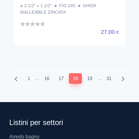
ø 2.1/2" x 1.1/2" ● FIG.240 ● GHISA
MALLEABILE ZINCATA
27,00
€
...
...
1
16
17
18
19
31
Listini per settori
Arredo bagno