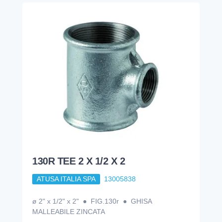
130R TEE 2 X 1/2 X 2
ATUSA ITALIA SPA
13005838
ø 2" x 1/2" x 2" ● FIG.130r ● GHISA
MALLEABILE ZINCATA