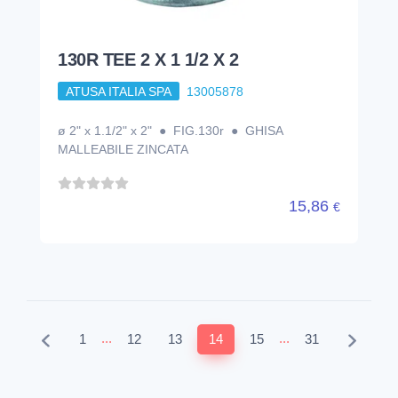
130R TEE 2 X 1 1/2 X 2
ATUSA ITALIA SPA
13005878
ø 2" x 1.1/2" x 2" ● FIG.130r ● GHISA
MALLEABILE ZINCATA
15,86
€
...
...
1
12
13
14
15
31