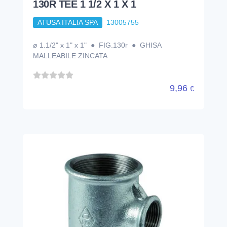
130R TEE 1 1/2 X 1 X 1
ATUSA ITALIA SPA
13005755
ø 1.1/2" x 1" x 1" ● FIG.130r ● GHISA
MALLEABILE ZINCATA
9,96
€