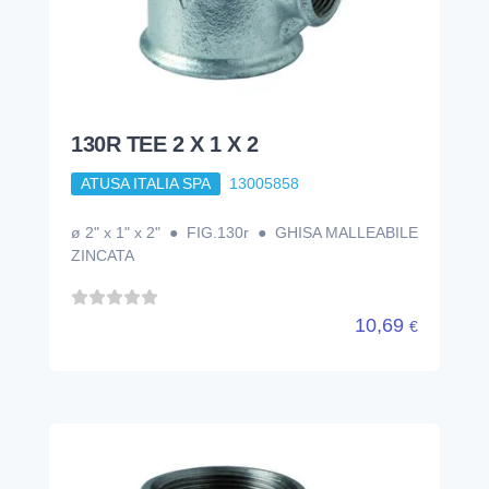
130R TEE 2 X 1 X 2
ATUSA ITALIA SPA
13005858
ø 2" x 1" x 2" ● FIG.130r ● GHISA MALLEABILE
ZINCATA
10,69
€