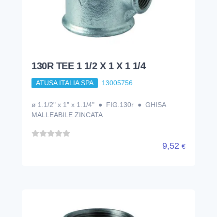
130R TEE 1 1/2 X 1 X 1 1/4
ATUSA ITALIA SPA
13005756
ø 1.1/2" x 1" x 1.1/4" ● FIG.130r ● GHISA
MALLEABILE ZINCATA
9,52
€