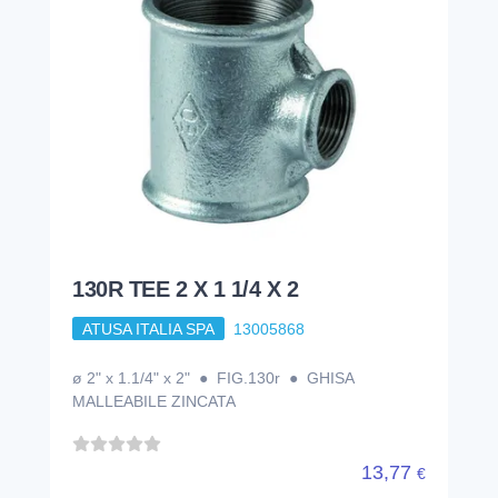
130R TEE 2 X 1 1/4 X 2
ATUSA ITALIA SPA
13005868
ø 2" x 1.1/4" x 2" ● FIG.130r ● GHISA
MALLEABILE ZINCATA
13,77
€