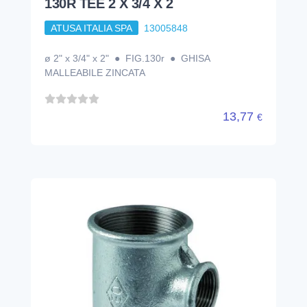
130R TEE 2 X 3/4 X 2
ATUSA ITALIA SPA
13005848
ø 2" x 3/4" x 2" ● FIG.130r ● GHISA
MALLEABILE ZINCATA
13,77
€