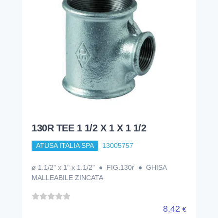
130R TEE 1 1/2 X 1 X 1 1/2
ATUSA ITALIA SPA
13005757
ø 1.1/2" x 1" x 1.1/2" ● FIG.130r ● GHISA
MALLEABILE ZINCATA
8,42
€