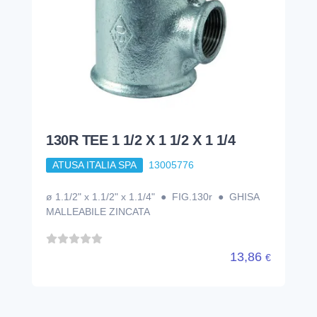
130R TEE 1 1/2 X 1 1/2 X 1 1/4
ATUSA ITALIA SPA
13005776
ø 1.1/2" x 1.1/2" x 1.1/4" ● FIG.130r ● GHISA
MALLEABILE ZINCATA
13,86
€