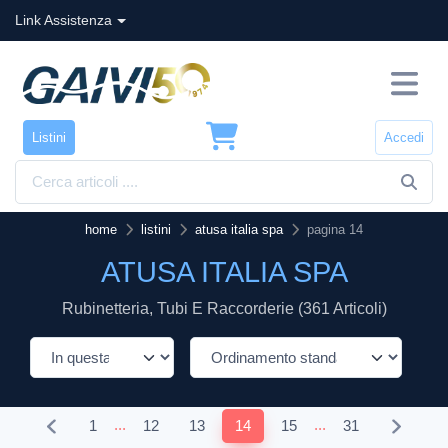
Link Assistenza
Listini
Accedi
home
listini
atusa italia spa
pagina 14
ATUSA ITALIA SPA
Rubinetteria, Tubi E Raccorderie (361 Articoli)
...
...
1
12
13
14
15
31