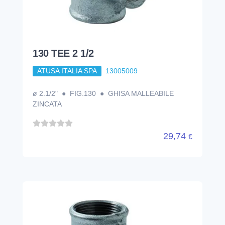
130 TEE 2 1/2
ATUSA ITALIA SPA
13005009
ø 2.1/2" ● FIG.130 ● GHISA MALLEABILE
ZINCATA
29,74
€