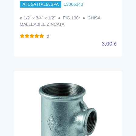
ATUSA ITALIA SPA
13005343
ø 1/2" x 3/4" x 1/2" ● FIG.130r ● GHISA
MALLEABILE ZINCATA
5
3,00
€