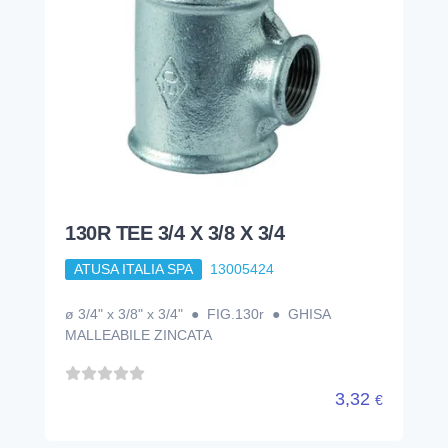
130R TEE 3/4 X 3/8 X 3/4
ATUSA ITALIA SPA
13005424
ø 3/4" x 3/8" x 3/4" ● FIG.130r ● GHISA
MALLEABILE ZINCATA
3,32
€