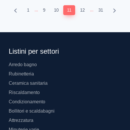
...
...
1
9
10
11
12
31
Listini per settori
Arredo bagno
Rubinetteria
Ceramica sanitaria
Riscaldamento
Condizionamento
Bollitori e scaldabagni
Attrezzatura
Minuterie varie