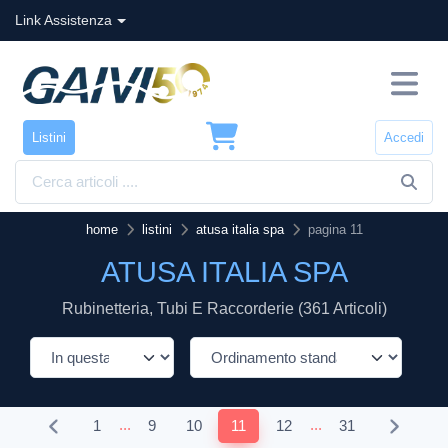
Link Assistenza
Listini
Accedi
home
listini
atusa italia spa
pagina 11
ATUSA ITALIA SPA
Rubinetteria, Tubi E Raccorderie (361 Articoli)
...
...
1
9
10
11
12
31