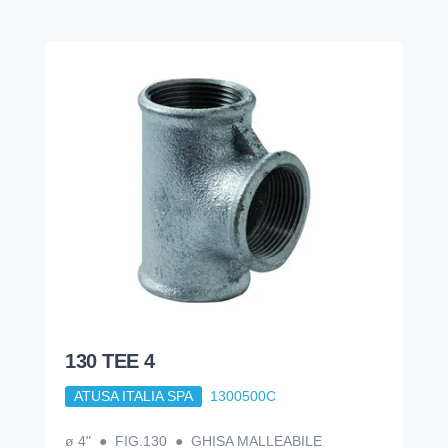
130 TEE 4
ATUSA ITALIA SPA
1300500C
ø 4" ● FIG.130 ● GHISA MALLEABILE