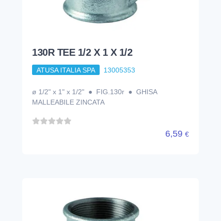
130R TEE 1/2 X 1 X 1/2
ATUSA ITALIA SPA
13005353
ø 1/2" x 1" x 1/2" ● FIG.130r ● GHISA
MALLEABILE ZINCATA
6,59
€