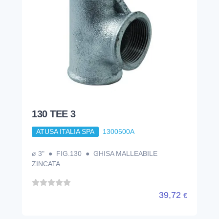
130 TEE 3
ATUSA ITALIA SPA
1300500A
ø 3" ● FIG.130 ● GHISA MALLEABILE
ZINCATA
39,72
€