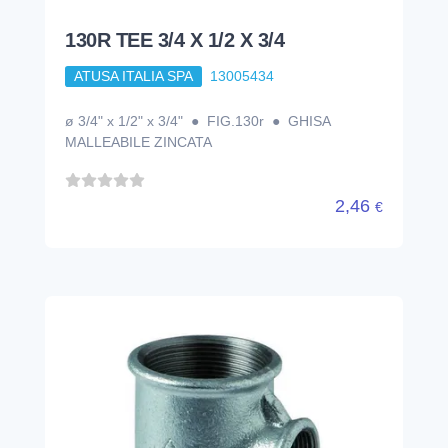
130R TEE 3/4 X 1/2 X 3/4
ATUSA ITALIA SPA
13005434
ø 3/4" x 1/2" x 3/4" ● FIG.130r ● GHISA
MALLEABILE ZINCATA
2,46
€