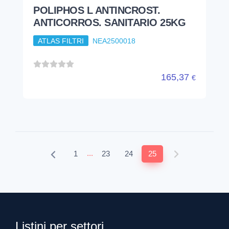
POLIPHOS L ANTINCROST.
ANTICORROS. SANITARIO 25KG
ATLAS FILTRI
NEA2500018
165,37
€
...
1
23
24
25
Listini per settori