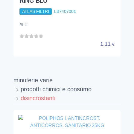
RING BLU
ATLAS FILTRI
LB7407001
BLU
1,11
€
minuterie varie
prodotti chimici e consumo
disincrostanti