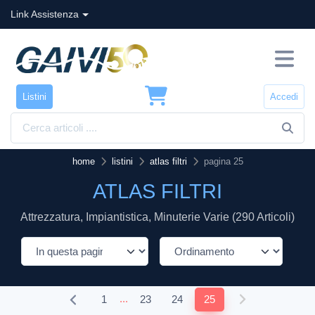
Link Assistenza
Listini
Accedi
home
listini
atlas filtri
pagina 25
ATLAS FILTRI
Attrezzatura, Impiantistica, Minuterie Varie (290 Articoli)
...
1
23
24
25