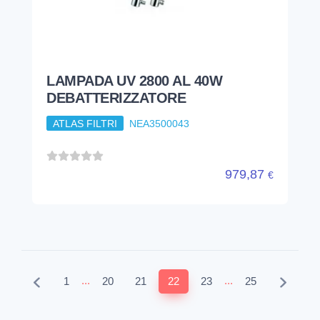
LAMPADA UV 2800 AL 40W
DEBATTERIZZATORE
ATLAS FILTRI
NEA3500043
979,87
€
...
...
1
20
21
22
23
25