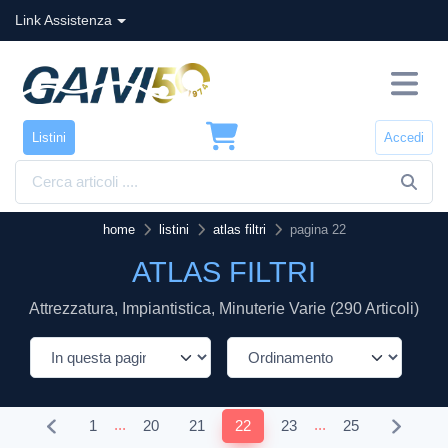
Link Assistenza
Listini
Accedi
home
listini
atlas filtri
pagina 22
ATLAS FILTRI
Attrezzatura, Impiantistica, Minuterie Varie (290 Articoli)
...
...
1
20
21
22
23
25