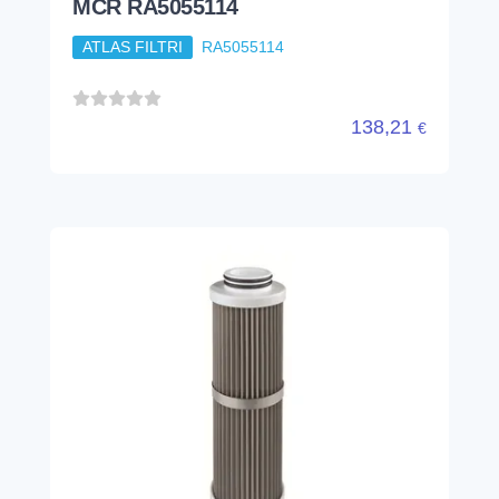
MCR RA5055114
ATLAS FILTRI
RA5055114
138,21
€