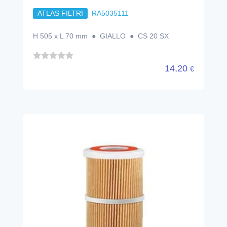
ATLAS FILTRI
RA5035111
H 505 x L 70 mm ● GIALLO ● CS 20 SX
14,20
€