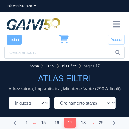
Link Assistenza
Listini
Accedi
home
listini
atlas filtri
pagina 17
ATLAS FILTRI
Attrezzatura, Impiantistica, Minuterie Varie (290 Articoli)
...
...
1
15
16
17
18
25