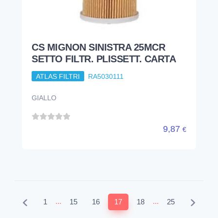
CS MIGNON SINISTRA 25MCR
SETTO FILTR. PLISSETT. CARTA
ATLAS FILTRI
RA5030111
GIALLO
9,87
€
...
...
1
15
16
17
18
25