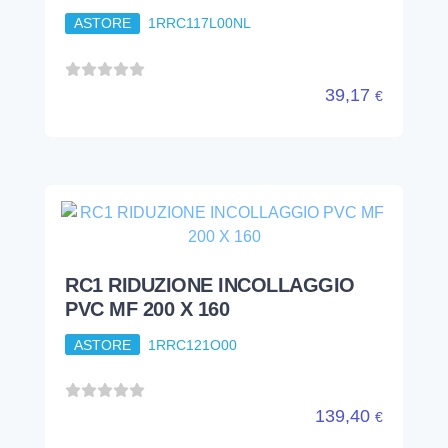
RC1 RIDUZIONE INCOLLAGGIO
PVC MF 200 X 160
ASTORE
1RRC121O00
139,40
€
tubi e raccorderie
raccordi pvc
incollaggio
calotta