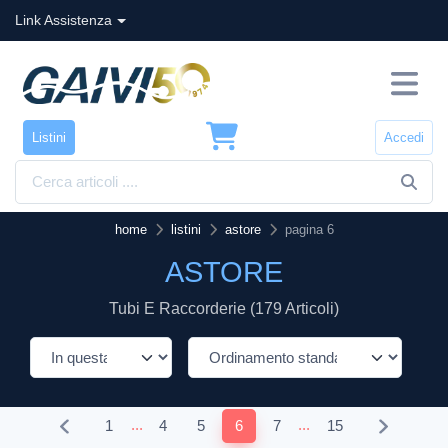
Link Assistenza
Listini
Accedi
home
listini
astore
pagina 6
ASTORE
Tubi E Raccorderie (179 Articoli)
...
...
1
4
5
6
7
15