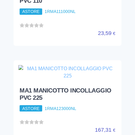
MA1 MANICOTTO INCOLLAGGIO
PVC 225
ASTORE
1RMA123000NL
167,31
€
tubi e raccorderie
raccordi pvc
incollaggio
riduzione mf