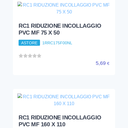
5,69
€
RC1 RIDUZIONE INCOLLAGGIO
PVC MF 160 X 110
ASTORE
1RRC117L00NL
39,17
€