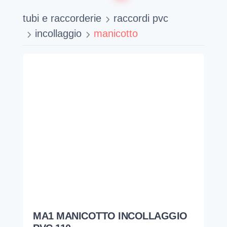
tubi e raccorderie
raccordi pvc
incollaggio
manicotto
MA1 MANICOTTO INCOLLAGGIO
PVC 110
ASTORE
1RMA111000NL
23,59
€