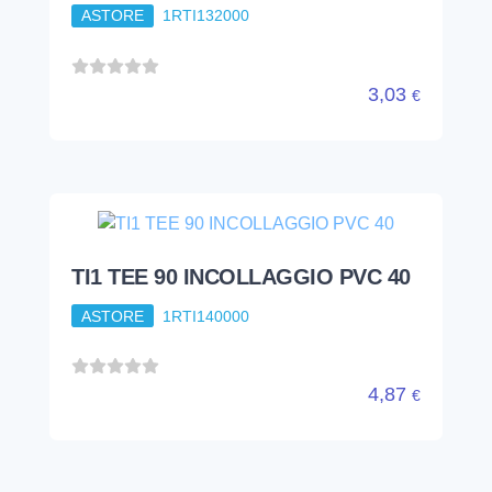
TI1 TEE 90 INCOLLAGGIO PVC 40
ASTORE
1RTI140000
4,87
€
tubi e raccorderie
raccordi pvc
incollaggio
gomito 90'
GO1 GOMITO 90 INCOLLAGGIO
PVC 200
ASTORE
1RGO121000