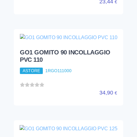
34,90
€
GO1 GOMITO 90 INCOLLAGGIO
PVC 125
ASTORE
1RGO113000
71,58
€