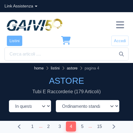
Link Assistenza
Listini
Accedi
home
listini
astore
pagina 4
ASTORE
Tubi E Raccorderie (179 Articoli)
...
...
1
2
3
4
5
15