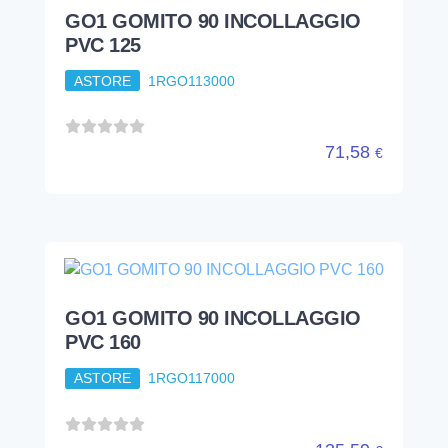
GO1 GOMITO 90 INCOLLAGGIO
PVC 160
ASTORE
1RGO117000
135,59
€
tubi e raccorderie
raccordi pvc
incollaggio
gomito 45'