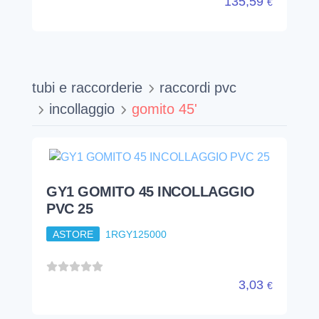
GY1 GOMITO 45 INCOLLAGGIO
PVC 25
ASTORE
1RGY125000
3,03
€
...
...
1
2
3
4
5
15