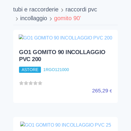
265,29
€
GO1 GOMITO 90 INCOLLAGGIO
PVC 25
ASTORE
1RGO125000
1,92
€