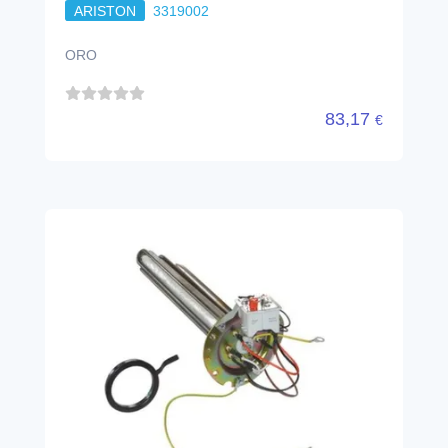
ARISTON
3319002
ORO
83,17
€