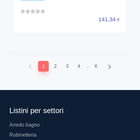
141,34
€
...
1
2
3
4
6
Listini per settori
Arredo bagno
Rubinetteria