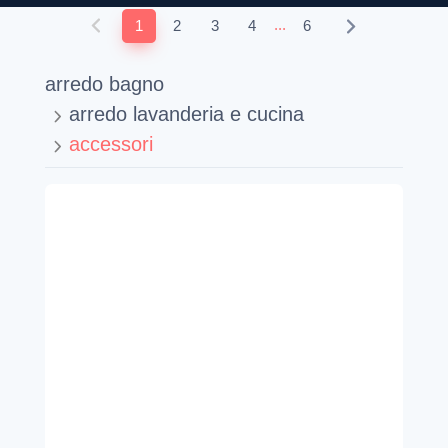
...
1
2
3
4
6
arredo bagno
arredo lavanderia e cucina
accessori