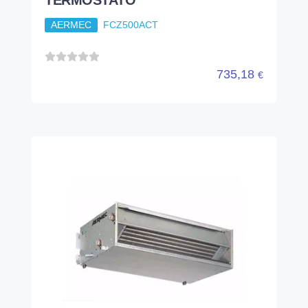
TERMOSTATO
AERMEC
FCZ500ACT
735,18
€