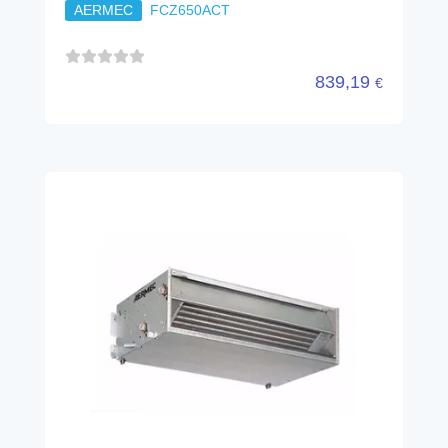
AERMEC
FCZ650ACT
839,19
€