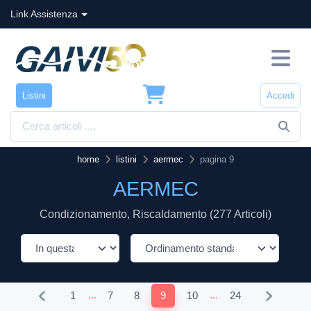
Link Assistenza
Listini
Accedi
home
listini
aermec
pagina 9
AERMEC
Condizionamento, Riscaldamento (277 Articoli)
...
...
1
7
8
9
10
24