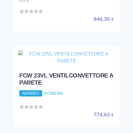
222V
846,35
€
FCW 23VL VENTILCONVETTORE A
PARETE
AERMEC
FCW23VL
774,63
€