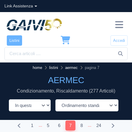
Link Assistenza
Listini
Accedi
home
listini
aermec
pagina 7
AERMEC
Condizionamento, Riscaldamento (277 Articoli)
...
...
1
5
6
7
8
24