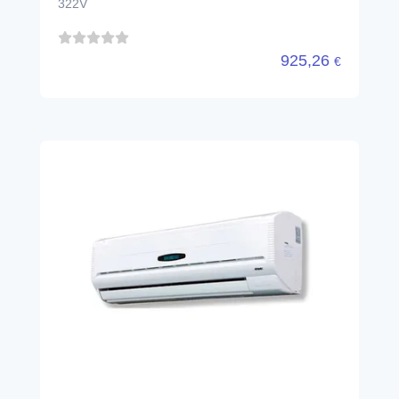
322V
925,26
€