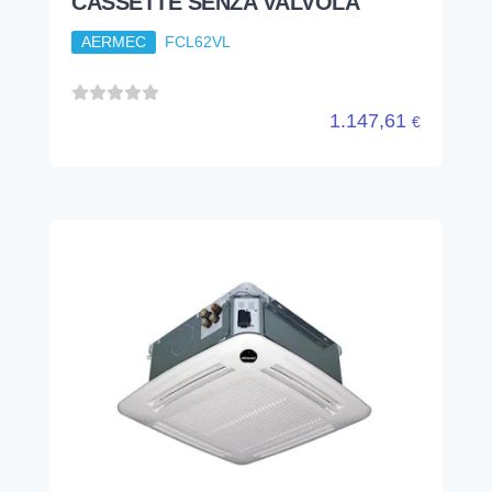
CASSETTE SENZA VALVOLA
AERMEC
FCL62VL
1.147,61
€