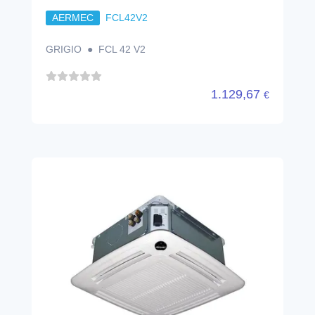
AERMEC
FCL42V2
GRIGIO ● FCL 42 V2
1.129,67
€