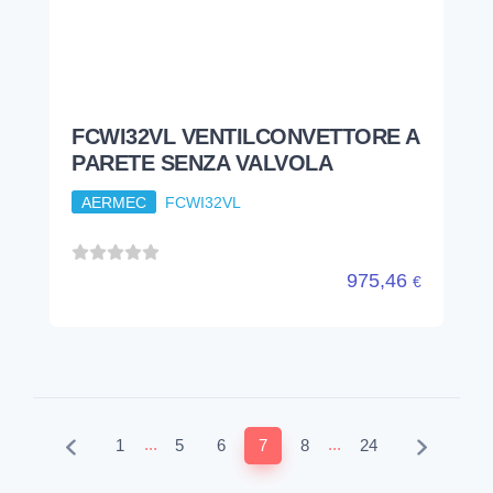
FCWI32VL VENTILCONVETTORE A
PARETE SENZA VALVOLA
AERMEC
FCWI32VL
975,46
€
...
...
1
5
6
7
8
24