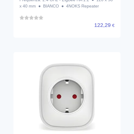
x 40 mm ● BIANCO ● 4NOKS Repeater
122,29
€