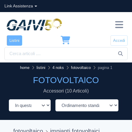
Link Assistenza
Listini
Accedi
home
listini
4 noks
fotovoltaico
pagina 1
FOTOVOLTAICO
Accessori (10 Articoli)
fotovoltaico
impianti fotovoltaici