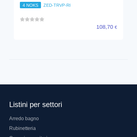
4 NOKS
ZED-TRVP-RI
108,70
€
Listini per settori
Arredo bagno
Rubinetteria