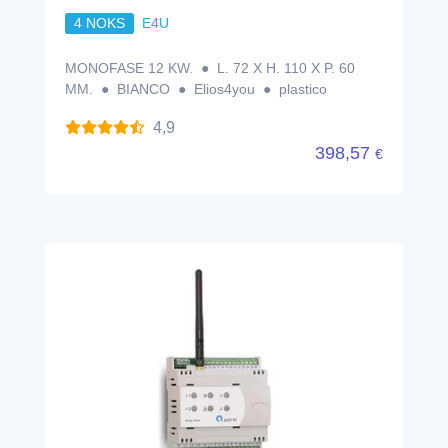
4 NOKS
E4U
MONOFASE 12 KW. ● L. 72 X H. 110 X P. 60
MM. ● BIANCO ● Elios4you ● plastico
4,9
398,57
€