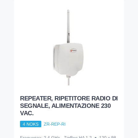
REPEATER, RIPETITORE RADIO DI
SEGNALE, ALIMENTAZIONE 230
VAC.
4 NOKS
ZR-REP-RI
Frequenza: 2.4 GHz - ZigBee HA 1.2 ● 120 x 98