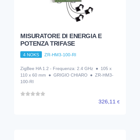
MISURATORE DI ENERGIA E
POTENZA TRIFASE
4 NOKS
ZR-HM3-100-RI
ZigBee HA 1.2 - Frequenza: 2.4 GHz ● 105 x
110 x 60 mm ● GRIGIO CHIARO ● ZR-HM3-
100-RI
326,11
€