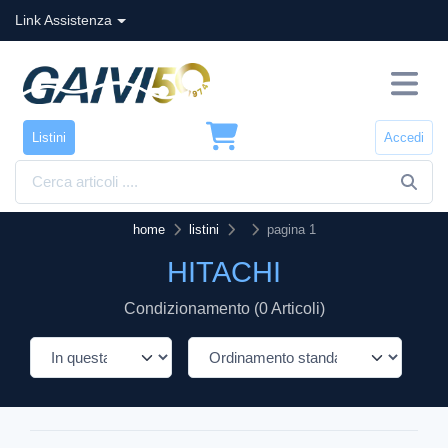
Link Assistenza
Listini
Accedi
home
listini
pagina 1
HITACHI
Condizionamento (0 Articoli)