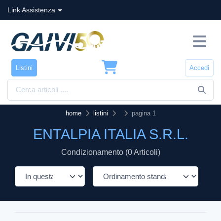
Link Assistenza
Listini
Accedi
home
listini
pagina 1
ENTALPIA ITALIA S.R.L.
Condizionamento (0 Articoli)