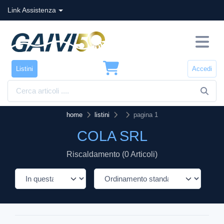
Link Assistenza
Listini
Accedi
home
listini
pagina 1
COLA SRL
Riscaldamento (0 Articoli)