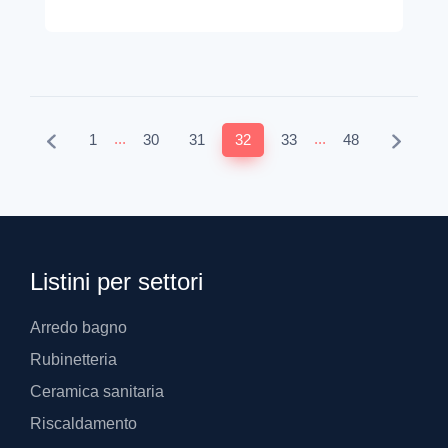
...
...
1
30
31
32
33
48
Listini per settori
Arredo bagno
Rubinetteria
Ceramica sanitaria
Riscaldamento