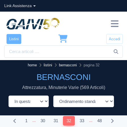
Link Assistenza
Listini
Accedi
home
listini
bernasconi
pagina 32
BERNASCONI
Attrezzatura, Minuterie Varie (569 Articoli)
...
...
1
30
31
32
33
48