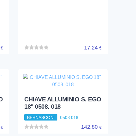
4
17,24
€
€
O
CHIAVE ALLUMINIO S. EGO
18" 0508. 018
BERNASCONI
0508.018
0
142,80
€
€