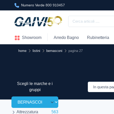
Numero Verde
800 910457
Showroom
Arredo Bagno
Rubinetteria
home
listini
bernasconi
pagina 27
Scegli le marche e i
gruppi
Attrezzatura
563