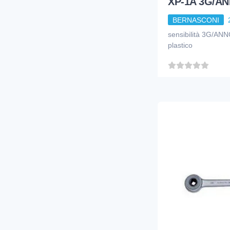
XP-1A 3G/AN
BERNASCONI
sensibilità 3G/A
plastico