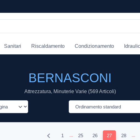
Sanitari
Riscaldamento
Condizionamento
Idrauli
BERNASCONI
Attrezzatura, Minuterie Varie (569 Articoli)
...
...
1
25
26
27
28