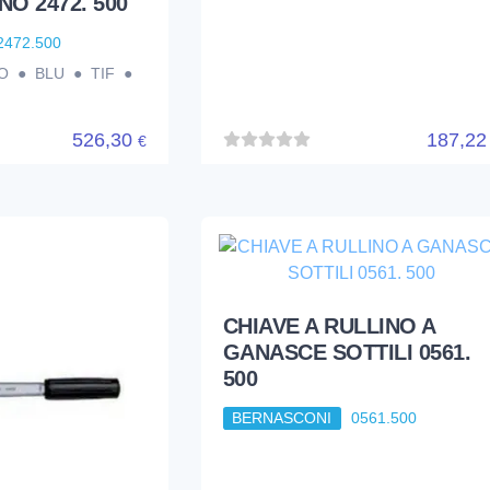
NO 2472. 500
2472.500
NNO ● BLU ● TIF ●
526,30
187,2
€
CHIAVE A RULLINO A
GANASCE SOTTILI 0561.
500
BERNASCONI
0561.500