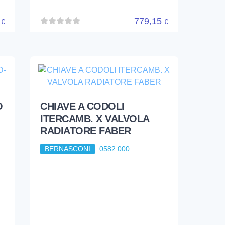
6
779,15
€
€
O
CHIAVE A CODOLI
ITERCAMB. X VALVOLA
RADIATORE FABER
BERNASCONI
0582.000