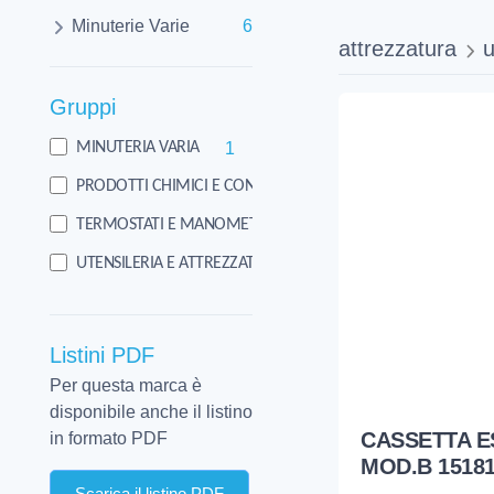
Minuterie Varie
6
attrezzatura
u
Gruppi
1
MINUTERIA VARIA
2
PRODOTTI CHIMICI E CONSUMO
3
TERMOSTATI E MANOMETRI E TERM
563
UTENSILERIA E ATTREZZATURA
Listini PDF
Per questa marca è
disponibile anche il listino
CASSETTA E
in formato PDF
MOD.B 15181
Scarica il listino PDF