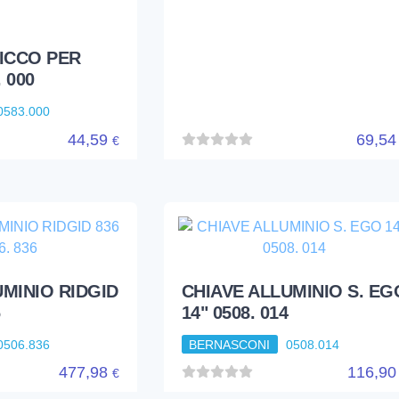
RICCO PER
. 000
0583.000
44,59
69,5
€
UMINIO RIDGID
CHIAVE ALLUMINIO S. EG
6
14" 0508. 014
0506.836
BERNASCONI
0508.014
477,98
116,9
€