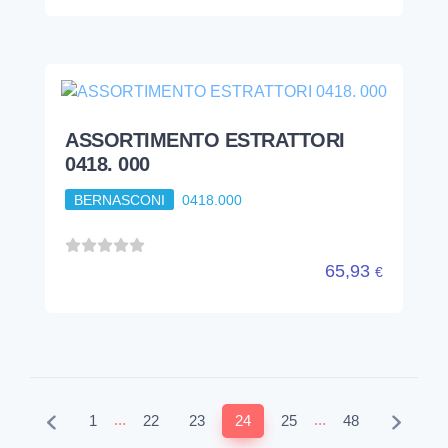
ASSORTIMENTO ESTRATTORI
0418. 000
BERNASCONI
0418.000
65,93
€
...
...
1
22
23
24
25
48