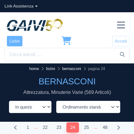
Link Assistenza
Listini
Accedi
home
listini
bernasconi
pagina 24
BERNASCONI
Attrezzatura, Minuterie Varie (569 Articoli)
...
...
1
22
23
24
25
48