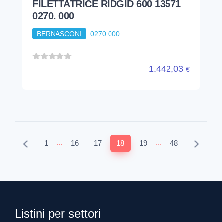
FILETTATRICE RIDGID 600 13571
0270. 000
BERNASCONI
0270.000
1.442,03
€
...
...
1
16
17
18
19
48
Listini per settori