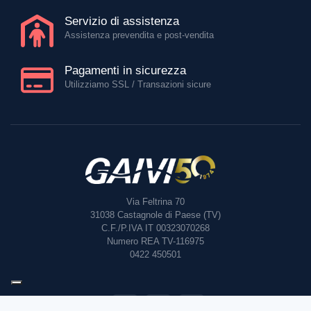
Servizio di assistenza
Assistenza prevendita e post-vendita
Pagamenti in sicurezza
Utilizziamo SSL / Transazioni sicure
Via Feltrina 70
31038
Castagnole di Paese (TV)
C.F./P.IVA IT 00323070268
Numero REA TV-116975
0422 450501