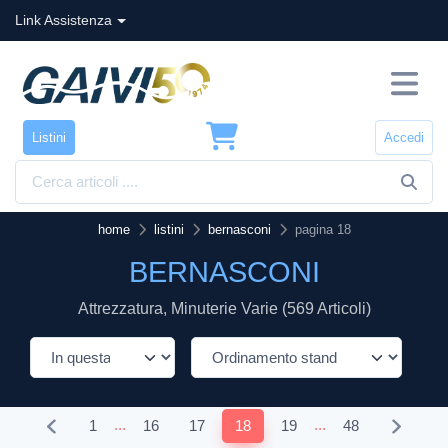
Link Assistenza
Listini
Accedi
home
listini
bernasconi
pagina 18
BERNASCONI
Attrezzatura, Minuterie Varie (569 Articoli)
...
...
1
16
17
18
19
48